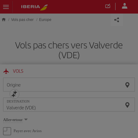
Skip to main content
Vols pas cher
Europe
Vols pas chers vers Valverde
(VDE)
VOLS
Origine
DESTINATION
Sélectionnez
Aller-retour
une
option
Payer avec Avios