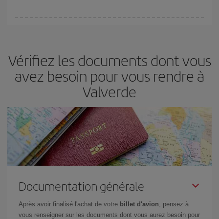
(touristiques). Par conséquent, réserver à l'avance est
fondamental
pour trouver des
vols pas chers
.
Iberia propose plusieurs tarifs, afin de vous garantir le meilleur prix
en fonction de vos besoins. Avec le tarif Basic, vous êtes certain
d'acheter le vol le moins cher.
Vérifiez les documents dont vous
avez besoin pour vous rendre à
Valverde
Documentation générale
Après avoir finalisé l'achat de votre
billet d'avion
, pensez à
vous renseigner sur les documents dont vous aurez besoin pour