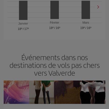
Février
Mars
Janvier
18º
/
16º
19º
/
16º
18º
/
17º
Événements dans nos
destinations de vols pas chers
vers Valverde