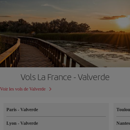
Vols La France - Valverde
Voir les vols de Valverde
Paris
-
Valverde
Toulo
Lyon
-
Valverde
Nante