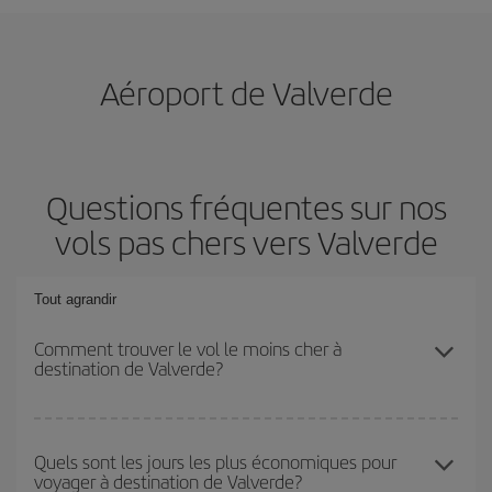
Aéroport de Valverde
Questions fréquentes sur nos
vols pas chers vers Valverde
Tout agrandir
Comment trouver le vol le moins cher à
destination de Valverde?
Économisez sur votre billet d'avion et bénéficiez du tarif le plus
bas en évitant les hautes saisons, en achetant à l'avance et en
Quels sont les jours les plus économiques pour
voyager à destination de Valverde?
restant flexible sur les dates et les horaires de votre aller-retour. Si