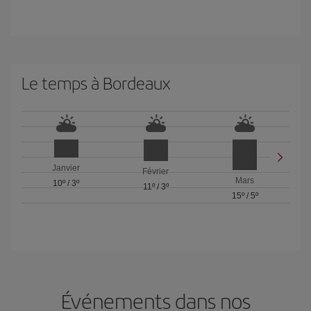
Le temps à Bordeaux
Janvier
Février
Mars
10º
/
3º
11º
/
3º
15º
/
5º
Événements dans nos