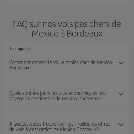
FAQ sur nos vols pas chers de
Mexico à Bordeaux
Tout agrandir
Comment obtenir le vol le moins cher de Mexico-
Bordeaux?
Économisez sur votre billet d'avion de Mexico-Bordeaux-dest et
bénéficiez du tarif le plus bas en évitant les hautes saisons, en
Quels sont les jours les plus économiques pour
voyager à destination de Mexico-Bordeaux?
achetant à l'avance et en restant flexible sur les dates et les
horaires de votre aller-retour.
Pour découvrir quels jours bénéficient des tarifs les plus bas, il
vous suffit de lancer une recherche dans notre
moteur de
À quelles dates trouve-t-on les meilleures offres
de vols à destination de Mexico-Bordeaux?
recherche de vols économiques
. Dites-nous d'où vous partez,