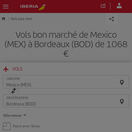
Skip to main content
Vols pas cher
Vols bon marché de Mexico
(MEX) à Bordeaux (BOD) de 1068
€
VOLS
ORIGINE
DESTINATION
Sélectionnez
Aller-retour
une
option
Payer avec Avios