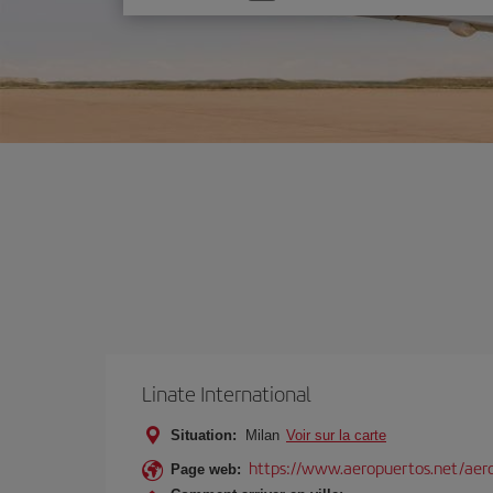
une
option
Linate International
Situation:
Milan
Voir sur la carte
https://www.aeropuertos.net/aero
Page web: