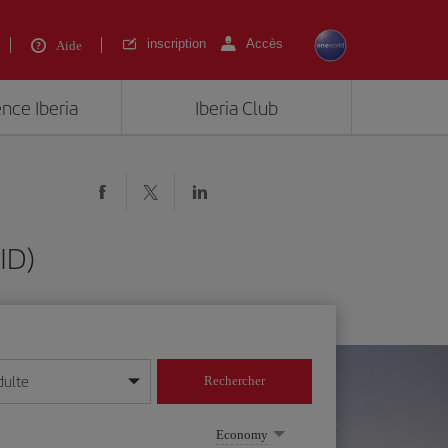
inscription
Accès
Aide
ence Iberia
Iberia Club
ID)
dulte
Rechercher
r/mois/année
Economy