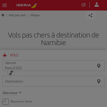
Skip to main content
Vols pas cher
Afrique
Vols pas chers à destination de
Namibie
VOLS
ORIGINE
Destination
Sélectionnez
Aller-retour
une
option
Payer avec Avios