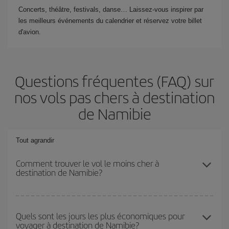
Concerts, théâtre, festivals, danse… Laissez-vous inspirer par
les meilleurs événements du calendrier et réservez votre billet
d'avion.
Questions fréquentes (FAQ) sur
nos vols pas chers à destination
de Namibie
Tout agrandir
Comment trouver le vol le moins cher à
destination de Namibie?
Économisez sur votre billet d'avion et bénéficiez du tarif le plus
bas en évitant les hautes saisons, en achetant à l'avance et en
Quels sont les jours les plus économiques pour
voyager à destination de Namibie?
restant flexible sur les dates et les horaires de votre aller-retour. Si