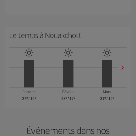
Le temps à Nouakchott
Janvier
Février
Mars
27º
/
16º
28º
/
17º
31º
/
19º
Événements dans nos