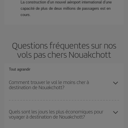
La construction d’un nouvel aéroport international d’une
capacité de plus de deux millions de passagers est en
cours.
Questions fréquentes sur nos
vols pas chers Nouakchott
Tout agrandir
Comment trouver le vol le moins cher à
destination de Nouakchott?
Économisez sur votre billet d'avion et bénéficiez du tarif le plus
bas en évitant les hautes saisons, en achetant à l'avance et en
Quels sont les jours les plus économiques pour
voyager à destination de Nouakchott?
restant flexible sur les dates et les horaires de votre aller-retour. Si
vous n'avez pas d'idée de destination précise pour votre voyage,