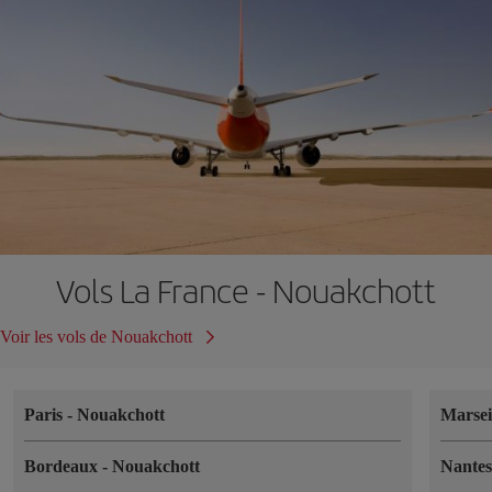
Vols La France - Nouakchott
Voir les vols de Nouakchott
Paris
-
Nouakchott
Marsei
Bordeaux
-
Nouakchott
Nante