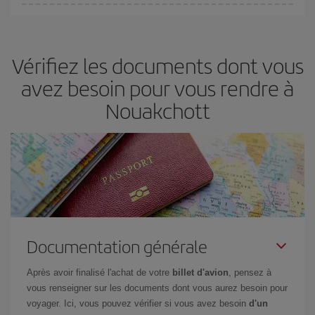
fondamental
pour trouver des
vols pas chers
.
Iberia propose plusieurs tarifs, afin de vous garantir le meilleur prix
en fonction de vos besoins. Avec le tarif Basic, vous êtes certain
d'acheter le vol le moins cher.
Vérifiez les documents dont vous
avez besoin pour vous rendre à
Nouakchott
Documentation générale
Après avoir finalisé l'achat de votre
billet d'avion
, pensez à
vous renseigner sur les documents dont vous aurez besoin pour
voyager. Ici, vous pouvez vérifier si vous avez besoin
d'un