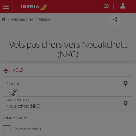
Skip to main content
Vols pas cher
Afrique
Vols pas chers vers Nouakchott
(NKC)
VOLS
Origine
DESTINATION
Sélectionnez
Aller-retour
une
option
Payer avec Avios