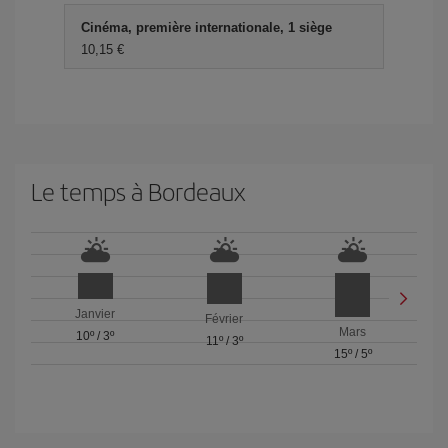
Cinéma, première internationale, 1 siège
10,15 €
Le temps à Bordeaux
Janvier
Février
Mars
10º
/
3º
11º
/
3º
15º
/
5º