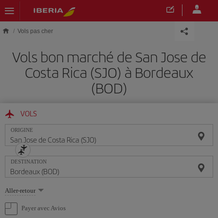
Skip to main content
Vols pas cher
Vols bon marché de San Jose de
Costa Rica (SJO) à Bordeaux
(BOD)
VOLS
ORIGINE
DESTINATION
Sélectionnez
Aller-retour
une
option
Payer avec Avios