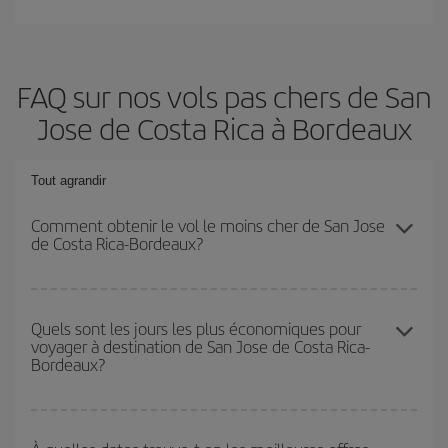
FAQ sur nos vols pas chers de San
Jose de Costa Rica à Bordeaux
Tout agrandir
Comment obtenir le vol le moins cher de San Jose
de Costa Rica-Bordeaux?
Économisez sur votre billet d'avion de San Jose de Costa Rica-
Bordeaux-dest et bénéficiez du tarif le plus bas en évitant les
Quels sont les jours les plus économiques pour
voyager à destination de San Jose de Costa Rica-
hautes saisons, en achetant à l'avance et en restant flexible sur
Bordeaux?
les dates et les horaires de votre aller-retour.
Pour découvrir quels jours bénéficient des tarifs les plus bas, il
vous suffit de lancer une recherche dans notre
moteur de