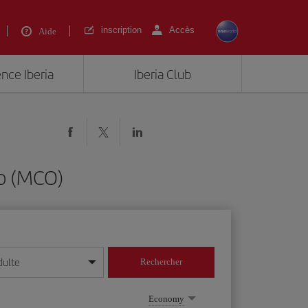
inscription
Accès
Aide
ence Iberia
Iberia Club
do (MCO)
dulte
Rechercher
r/mois/année
Economy