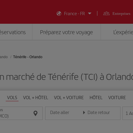
France - FR
Entreprises
éservations
Préparez votre voyage
L’expéri
lando
Ténérife - Orlando
n marché de Ténérife (TCI) à Orlan
VOLS
VOL + HÔTEL
VOL + VOITURE
HÔTEL
VOITURE
ON
Date aller
Date retour
1
A
Entrez la date au format jour/mois/année
Entrez la date au format jou