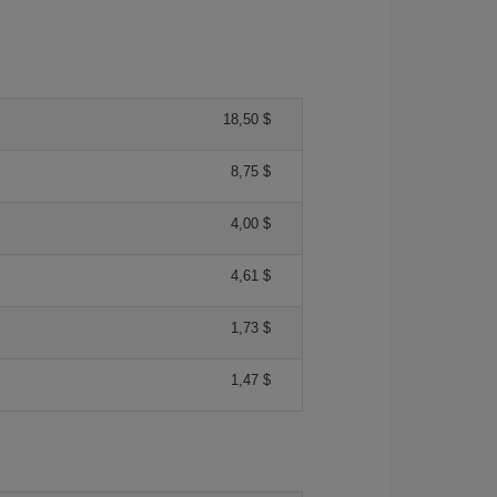
18,50 $
8,75 $
4,00 $
4,61 $
1,73 $
1,47 $