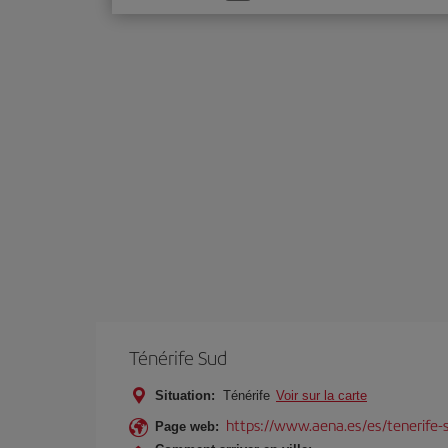
une
option
Ténérife Sud
Situation:
Ténérife
Voir sur la carte
https://www.aena.es/es/tenerife-s
Page web: