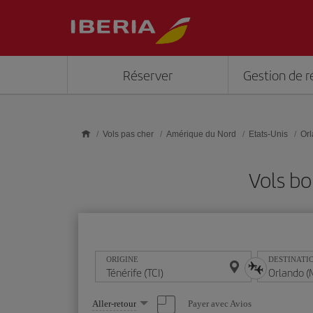
Skip to main content
Réserver
Gestion de r
Vols pas cher
Amérique du Nord
Etats-Unis
Or
Vols bo
ORIGINE
DESTINATI
Sélectionnez
Payer avec Avios
Aller-retour