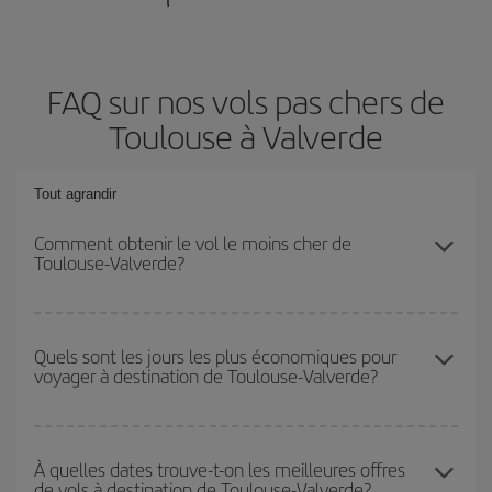
FAQ sur nos vols pas chers de
Toulouse à Valverde
Tout agrandir
Comment obtenir le vol le moins cher de
Toulouse-Valverde?
Économisez sur votre billet d'avion de Toulouse-Valverde-dest et
bénéficiez du tarif le plus bas en évitant les hautes saisons, en
Quels sont les jours les plus économiques pour
voyager à destination de Toulouse-Valverde?
achetant à l'avance et en restant flexible sur les dates et les
horaires de votre aller-retour.
Pour découvrir quels jours bénéficient des tarifs les plus bas, il
vous suffit de lancer une recherche dans notre
moteur de
À quelles dates trouve-t-on les meilleures offres
de vols à destination de Toulouse-Valverde?
recherche de vols économiques
. Dites-nous d'où vous partez,