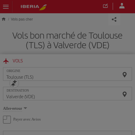
Skip to main content
Vols pas cher
Vols bon marché de Toulouse
(TLS) à Valverde (VDE)
VOLS
ORIGINE
DESTINATION
Sélectionnez
Aller-retour
une
option
Payer avec Avios