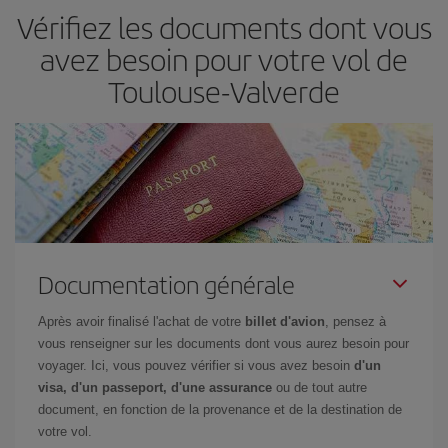
Vérifiez les documents dont vous
billets, plus vous bénéficiez de prix économiques. De plus, en
restant flexible sur les dates et les horaires de vol lors de votre
avez besoin pour votre vol de
recherche, vous pourrez
choisir le prix le plus économique.
Toulouse-Valverde
Documentation générale
Après avoir finalisé l'achat de votre
billet d'avion
, pensez à
vous renseigner sur les documents dont vous aurez besoin pour
voyager. Ici, vous pouvez vérifier si vous avez besoin
d'un
visa, d'un passeport, d'une assurance
ou de tout autre
document, en fonction de la provenance et de la destination de
votre vol.