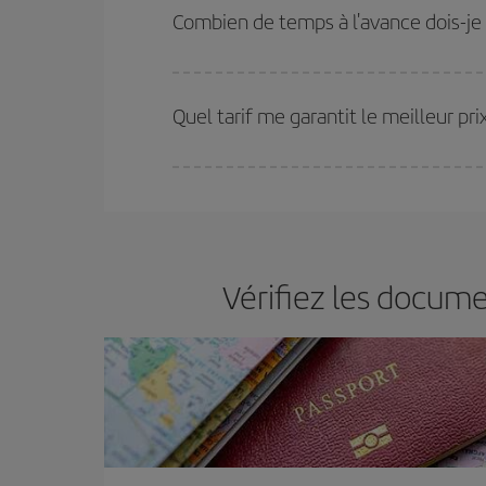
vous réservez vos billets, plus vous bénéficiez de
Combien de temps à l'avance dois-je r
choisir le prix le plus économique.
Plus vous réservez tôt
, plus vous trouverez de m
plus économiques (touristiques). Par conséquent,
Quel tarif me garantit le meilleur pr
Iberia propose plusieurs tarifs, afin de vous garant
Vérifiez les docume