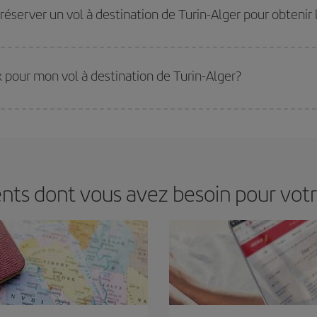
 prix économiques. De plus, en restant flexible sur les dates et les horaires 
éserver un vol à destination de Turin-Alger pour obtenir 
eilleurs prix. Les prix dépendent du nombre de sièges libres sur le vol et de la
 réserver à l'avance est
fondamental
pour trouver des
vols pas chers
.
ix pour mon vol à destination de Turin-Alger?
ir le meilleur prix en fonction de vos besoins. Avec le tarif Basic, vous êtes c
nts dont vous avez besoin pour votr