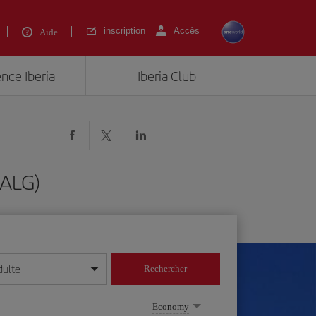
inscription
Accès
Aide
ence Iberia
Iberia Club
(ALG)
dulte
Rechercher
r/mois/année
Economy