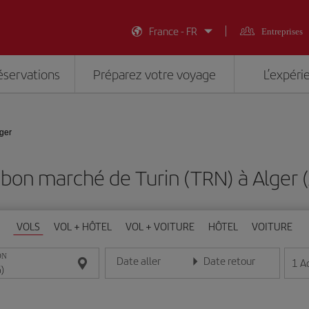
France - FR
Entreprises
éservations
Préparez votre voyage
L’expéri
lger
 bon marché de Turin (TRN) à Alger 
VOLS
VOL + HÔTEL
VOL + VOITURE
HÔTEL
VOITURE
ON
Date aller
Date retour
1
A
Entrez la date au format jour/mois/année
Entrez la date au format jou