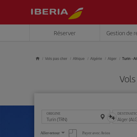
Skip to main content
Réserver
Gestion de r
Vols pas cher
Afrique
Algérie
Alger
Turin - A
Vols
ORIGINE
DESTINATI
Sélectionnez
Payer avec Avios
Aller-retour