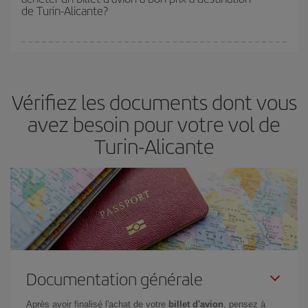
de Turin-Alicante?
Vous pouvez trouver des vols économiques tous les jours de la
semaine. Les clés pour trouver les meilleurs prix sont
d'anticiper
et d'être flexible.
En règle générale,
plus tôt
vous réservez vos
Vérifiez les documents dont vous
billets, plus vous bénéficiez de prix économiques. De plus, en
restant flexible sur les dates et les horaires de vol lors de votre
avez besoin pour votre vol de
recherche, vous pourrez
choisir le prix le plus économique.
Turin-Alicante
Documentation générale
Après avoir finalisé l'achat de votre
billet d'avion
, pensez à