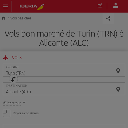
Skip to main content
Vols pas cher
Vols bon marché de Turin (TRN) à
Alicante (ALC)
VOLS
ORIGINE
DESTINATION
Sélectionnez
Aller-retour
une
option
Payer avec Avios