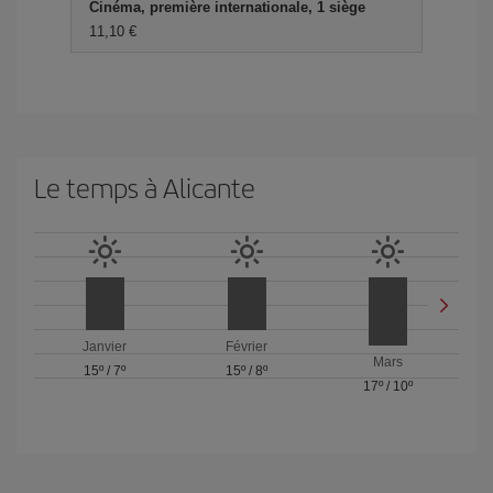
Cinéma, première internationale, 1 siège
11,10 €
Le temps à Alicante
Janvier
Février
Mars
15º
/
7º
15º
/
8º
17º
/
10º