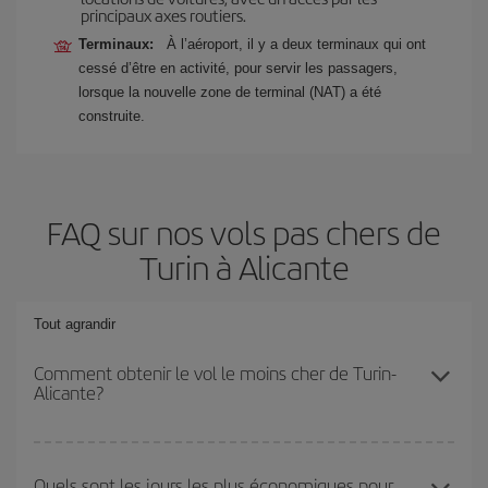
principaux axes routiers.
Terminaux:
À l’aéroport, il y a deux terminaux qui ont
cessé d’être en activité, pour servir les passagers,
lorsque la nouvelle zone de terminal (NAT) a été
construite.
FAQ sur nos vols pas chers de
Turin à Alicante
Tout agrandir
Comment obtenir le vol le moins cher de Turin-
Alicante?
Économisez sur votre billet d'avion de Turin-Alicante-dest et
bénéficiez du tarif le plus bas en évitant les hautes saisons, en
Quels sont les jours les plus économiques pour