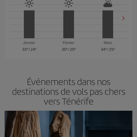
Janvier
Février
Mars
33º
/
24º
35º
/
25º
34º
/
25º
Événements dans nos
destinations de vols pas chers
vers Ténérife