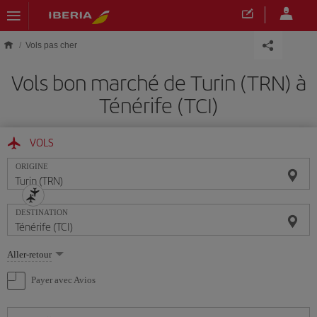
Skip to main content
Vols pas cher
Vols bon marché de Turin (TRN) à
Ténérife (TCI)
VOLS
ORIGINE
DESTINATION
Sélectionnez
Aller-retour
une
option
Payer avec Avios