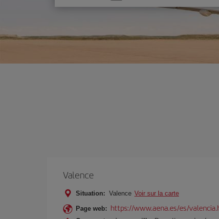
une
option
Valence
Situation:
Valence
Voir sur la carte
https://www.aena.es/es/valencia.
Page web: