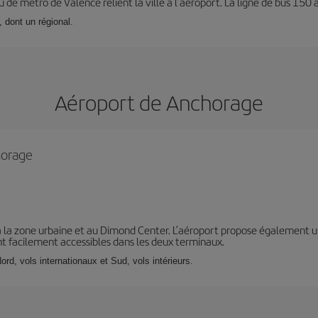
 de métro de Valence relient la ville à l’aéroport. La ligne de bus 150 
, dont un régional.
Aéroport de Anchorage
horage
 à la zone urbaine et au Dimond Center. L’aéroport propose également u
ont facilement accessibles dans les deux terminaux.
ord, vols internationaux et Sud, vols intérieurs.