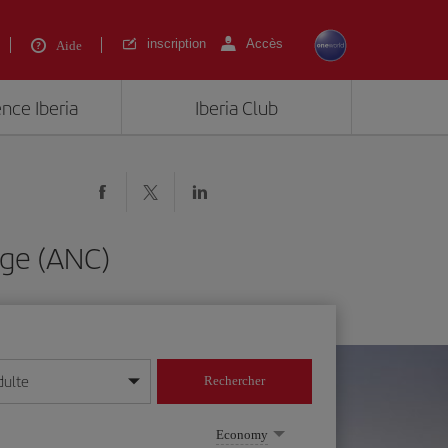
inscription
Accès
Aide
ence Iberia
Iberia Club
age (ANC)
dulte
Rechercher
r/mois/année
Economy