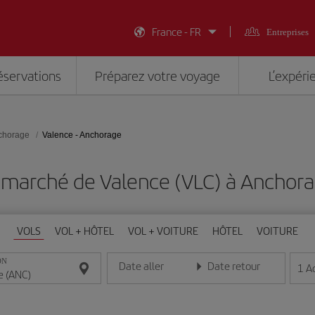
France - FR
Entreprises
éservations
Préparez votre voyage
L’expéri
chorage
Valence - Anchorage
 marché de Valence (VLC) à Anchor
VOLS
VOL + HÔTEL
VOL + VOITURE
HÔTEL
VOITURE
ON
Date aller
Date retour
1
A
Entrez la date au format jour/mois/année
Entrez la date au format jou