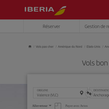
Skip to main content
Réserver
Gestion de r
Vols pas cher
Amérique du Nord
Etats-Unis
An
Vols bon
ORIGINE
DESTINATI
Sélectionnez
Payer avec Avios
Aller-retour