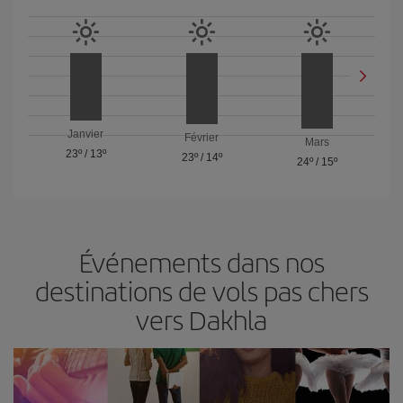
Janvier
Février
Mars
23º
/
13º
23º
/
14º
24º
/
15º
Événements dans nos
destinations de vols pas chers
vers Dakhla