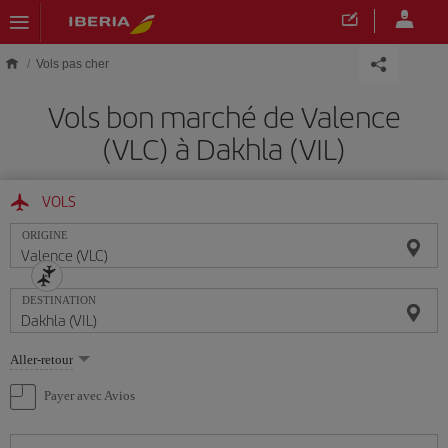
Skip to main content
Vols pas cher
Vols bon marché de Valence
(VLC) à Dakhla (VIL)
VOLS
ORIGINE
DESTINATION
Sélectionnez
Aller-retour
une
option
Payer avec Avios