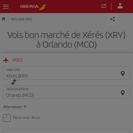
Skip to main content
Vols pas cher
Vols bon marché de Xérés (XRY)
à Orlando (MCO)
VOLS
ORIGINE
DESTINATION
Sélectionnez
Aller-retour
une
option
Payer avec Avios