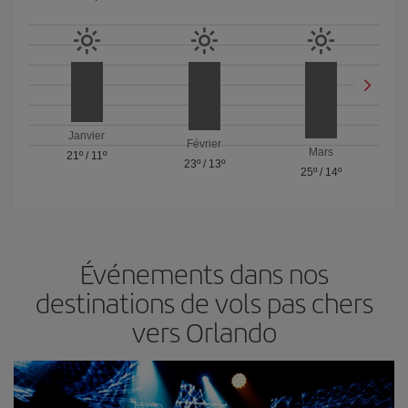
Janvier
Février
Mars
21º
/
11º
23º
/
13º
25º
/
14º
Événements dans nos
destinations de vols pas chers
vers Orlando