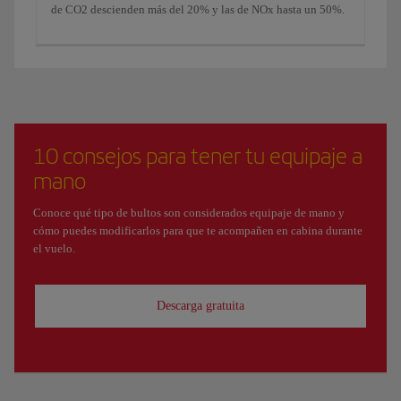
de CO2 descienden más del 20% y las de NOx hasta un 50%.
10 consejos para tener tu equipaje a
mano
Conoce qué tipo de bultos son considerados equipaje de mano y
cómo puedes modificarlos para que te acompañen en cabina durante
el vuelo.
Descarga gratuita