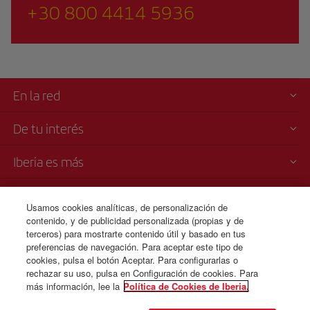
+30 800 4414 5936
En la red
De tu interés
Iberia es más
Transparencia
Usamos cookies analíticas, de personalización de
contenido, y de publicidad personalizada (propias y de
Venta telefónica
terceros) para mostrarte contenido útil y basado en tus
+30 21 1198 0095
preferencias de navegación. Para aceptar este tipo de
cookies, pulsa el botón Aceptar. Para configurarlas o
Lunes a domingo 00:00 - 24:00 horas (español e inglés).
rechazar su uso, pulsa en Configuración de cookies. Para
más información, lee la
Política de Cookies de Iberia.