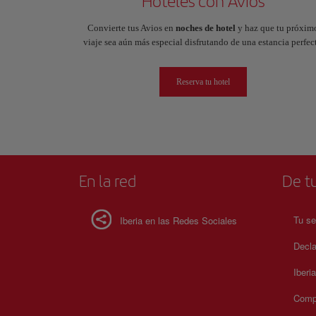
Hoteles con Avios
Convierte tus Avios en
noches de hotel
y haz que tu próxim
viaje sea aún más especial disfrutando de una estancia perfect
Reserva tu hotel
En la red
De tu
Tu se
Iberia en las Redes Sociales
Decla
Iberi
Compr