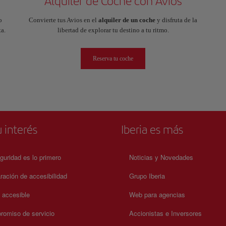
Alquiler de Coche con Avios
o
Convierte tus Avios en el
alquiler de un coche
y disfruta de la
a.
libertad de explorar tu destino a tu ritmo.
Reserva tu coche
 interés
Iberia es más
guridad es lo primero
Noticias y Novedades
ración de accesibilidad
Grupo Iberia
a accesible
Web para agencias
omiso de servicio
Accionistas e Inversores