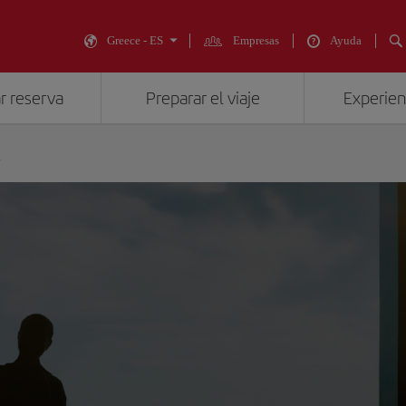
Greece - ES
Empresas
Ayuda
r reserva
Preparar el viaje
Experienc
s