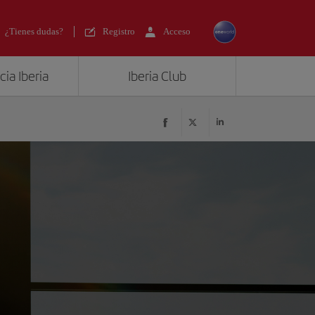
¿Tienes dudas?
Registro
Acceso
ia Iberia
Iberia Club