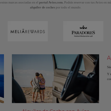
stras marcas asociadas en el
portal Avios.com.
Podrás reservar con tus Avios en m
alquiler de coches
por todo el mundo.
A
Sá
Y s
co