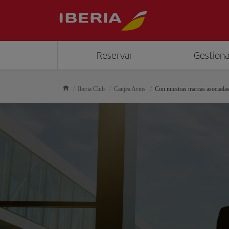
Reservar
Gestiona
Iberia Club
Canjea Avios
Con nuestras marcas asociada