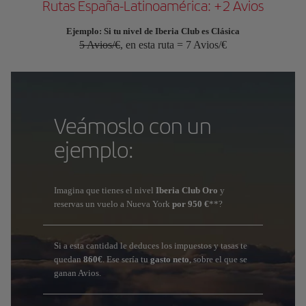
Rutas España-Latinoamérica: +2 Avios
Ejemplo: Si tu nivel de Iberia Club es Clásica
5 Avios/€
, en esta ruta = 7 Avios/€
Veámoslo con un
ejemplo:
Imagina que tienes el nivel
Iberia Club Oro
y
reservas un vuelo a Nueva York
por 950 €
**?
Si a esta cantidad le deduces los impuestos y tasas te
quedan
860€
. Ese sería tu
gasto neto
, sobre el que se
ganan Avios.