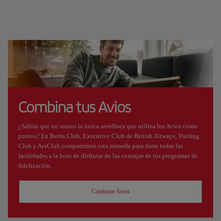
Combina tus Avios
¿Sabías que no somos la única aerolínea que utiliza los Avios como
puntos? En Iberia Club, Executive Club de British Airways, Vueling
Club y AerClub compartimos esta moneda para darte todas las
facilidades a la hora de disfrutar de las ventajas de tus programas de
fidelización.
Combinar Avios