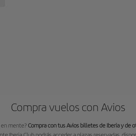
Compra vuelos con Avios
o en mente?
Compra con tus Avios billetes de Iberia y de 
ente Iberia Club podrás acceder a plazas reservadas, dispon