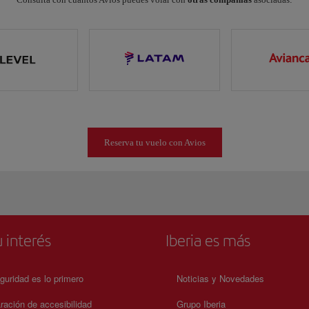
Reserva tu vuelo con Avios
 interés
Iberia es más
guridad es lo primero
Noticias y Novedades
ración de accesibilidad
Grupo Iberia