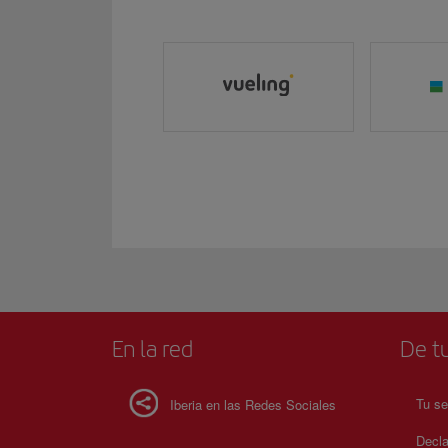
En la red
De tu
Tu se
Iberia en las Redes Sociales
Decla