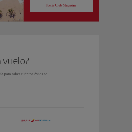
Iberia Club Magazine
n vuelo?
ñía para saber cuántos Avios se