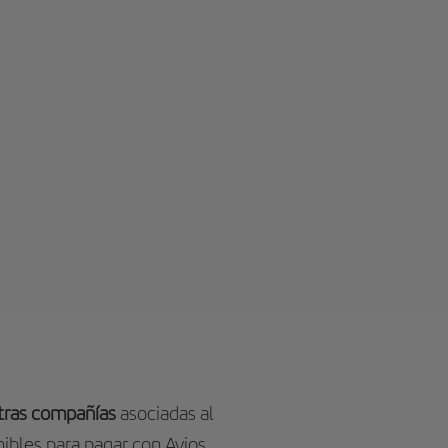
otras compañías
asociadas al
ibles para pagar con Avios.