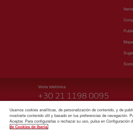
Iberi
Compr
Publi
Mapa 
Suger
Soste
Venta telefónica
+30 21 1198 0095
Lunes a domingo 00:00 - 24:00 horas (español e inglés)
Usamos cookies analíticas, de personalización de contenido, y de publi
mostrarte contenido útil y basado en tus preferencias de navegación. Pa
© Iberia 2026
Aceptar. Para configurarlas o rechazar su uso, pulsa en Configuración 
de Cookies de Iberia.