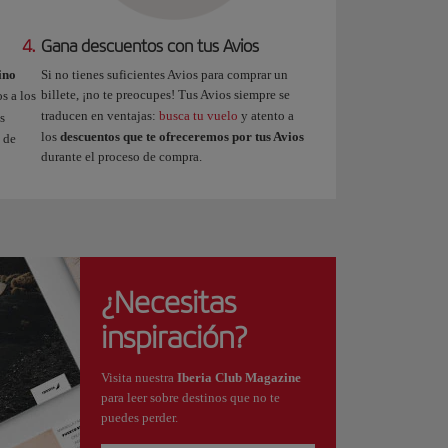
4.
Gana descuentos con tus Avios
ino
Si no tienes suficientes Avios para comprar un
billete, ¡no te preocupes! Tus Avios siempre se
s a los
traducen en ventajas:
busca tu vuelo
y atento a
s
los
descuentos que te ofreceremos por tus Avios
 de
durante el proceso de compra.
¿Necesitas
inspiración?
Visita nuestra
Iberia Club Magazine
para leer sobre destinos que no te
puedes perder.