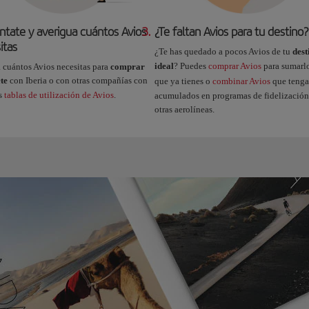
ntate y averigua cuántos Avios
3.
¿Te faltan Avios para tu destino?
itas
¿Te has quedado a pocos Avios de tu
dest
ideal
? Puedes
comprar Avios
para sumarlo
 cuántos Avios necesitas para
comprar
ete
con Iberia o con otras compañías con
que ya tienes o
combinar Avios
que tenga
as
tablas de utilización de Avios
.
acumulados en programas de fidelización
otras aerolíneas.