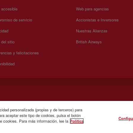
a accesible
Web para agencias
omiso de servicio
Accionistas e Inversores
cidad
Nuestras Alianzas
del sitio
British Airways
encias y felicitaciones
nibilidad
.
cidad personalizada (propias y de terceros) para
ra aceptar este tipo de cookies, pulsa el botón
Configu
de cookies. Para más información, lee la
Política