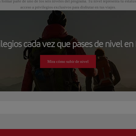
 formar parte de uno de los seis niveles del programa. Tu nivel representa tu estatu
acceso a privilegios exclusivos para disfrutar en tus viajes.
legios cada vez que pases de nivel en 
Mira cómo subir de nivel