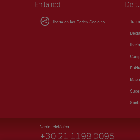
En la red
De tu
Tu se
Iberia en las Redes Sociales
Decla
Iberi
Compr
Publi
Mapa 
Suger
Soste
Venta telefónica
+30 21 1198 0095