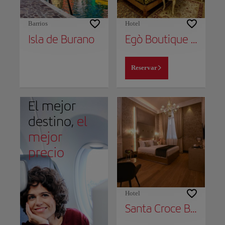
Barrios
Hotel
Isla de Burano
Egò Boutique Hotel The Silk Road
Reservar
El mejor
destino,
el
mejor
precio
Hotel
Santa Croce Boutique Hotel