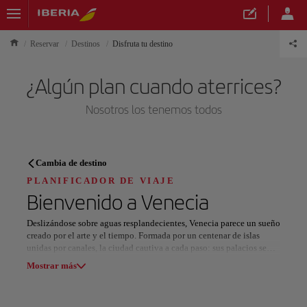
Reservar
Destinos
Disfruta tu destino
¿Algún plan cuando aterrices?
Nosotros los tenemos todos
PLANIFICADOR DE VIAJE
Cambia de destino
Descubre tu próximo destino
PLANIFICADOR DE VIAJE
Bienvenido a
Venecia
Deslizándose sobre aguas resplandecientes, Venecia parece un sueño
creado por el arte y el tiempo. Formada por un centenar de islas
unidas por canales, la ciudad cautiva a cada paso: sus palacios se
Nuestros destinos
elevan como escenarios de ópera sobre la laguna del Adriático.
Mostrar lista
Mostrar más
Navegar en góndola por el Gran Canal permite descubrir el pulso de
la ciudad, donde el eco de las olas se mezcla con el tañido distante
Todas las áreas
Europa
América del Sur
Norteaméri