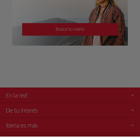
Busca tu vuelo
En la red
De tu interés
Iberia es más