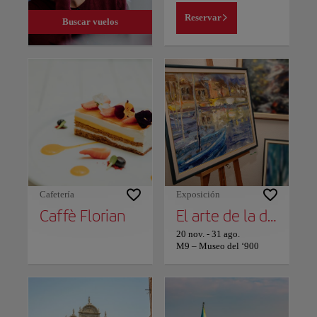
Reservar
Buscar vuelos
Cafetería
Exposición
Caffè Florian
El arte de la democracia: M9 dedica una gran exposición a Sandro Pertini
20 nov.
-
31 ago.
M9 – Museo del ‘900