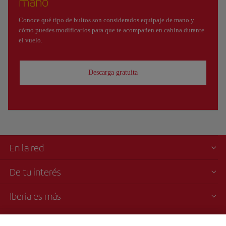
mano
Conoce qué tipo de bultos son considerados equipaje de mano y
cómo puedes modificarlos para que te acompañen en cabina durante
el vuelo.
Descarga gratuita
En la red
De tu interés
Iberia es más
Transparencia