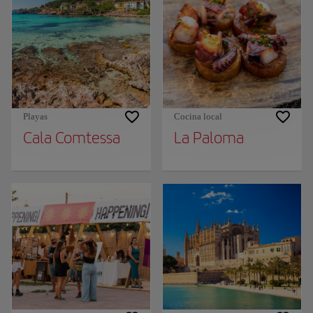
Playas
Cocina local
Cala Comtessa
La Paloma