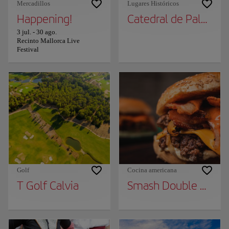
Mercadillos
Lugares Históricos
Happening!
Catedral de Palma
3 jul.
-
30 ago.
Recinto Mallorca Live
Festival
Golf
Cocina americana
T Golf Calvia
Smash Double Burge