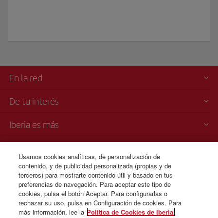
En la red
De tu interés
Iberia es más
Transparencia
Usamos cookies analíticas, de personalización de
contenido, y de publicidad personalizada (propias y de
Venta telefónica
terceros) para mostrarte contenido útil y basado en tus
+30 21 1198 0095
preferencias de navegación. Para aceptar este tipo de
cookies, pulsa el botón Aceptar. Para configurarlas o
Lunes a domingo 00:00 - 24:00 horas (español e inglés).
rechazar su uso, pulsa en Configuración de cookies. Para
más información, lee la
Política de Cookies de Iberia.