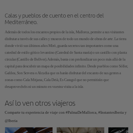
Calas y pueblos de cuento en el centro del
Mediterráneo.
Además de todos los encantos propios de la isla, Mallorca, permite a sus visitantes
disfrutar a través de sus calles y museos de todo un mundo de obras de arte. La tierra
donde vivió sus últimos años Miró, guarda secretos tan importantes como una
catedral de estilo gótico levantino (Catedral de Santa maría) o un castillo con planta
circular (Castillo de Bellver). Además, basta con profundizar un poco más allá de la
capital para descubrir un mapa de posibilidades infinito. Desde pueblos como Sóller,
Galilea, Son Servera o Alcudia que os harán disfrutar del encanto de sus gentes a
zonas como Cala Mitjana, Cala Deià, Es Caragol que no permitirán que
desaprovechéis ni un minuto en vuestra visita a la isla.
Así lo ven otros viajeros
Comparte tu experiencia de viaje con #PalmaDeMallorca, #InstantesIberia y
@Iberia