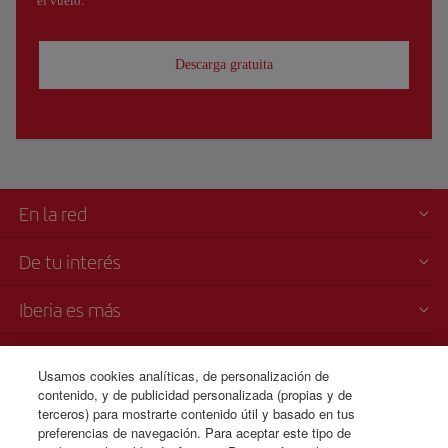
el vuelo.
Descarga gratuita
En la red
De tu interés
Iberia es más
Transparencia
Usamos cookies analíticas, de personalización de
contenido, y de publicidad personalizada (propias y de
Venta telefónica
terceros) para mostrarte contenido útil y basado en tus
1 800 375 0049
preferencias de navegación. Para aceptar este tipo de