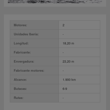
Motores:
2
Unidades Iberia:
-
Longitud:
18,20 m
Fabricante:
-
Envergadura:
23,20 m
Fabricante motores:
-
Alcance:
1.900 km
Butacas:
6-9
Rutas:
-