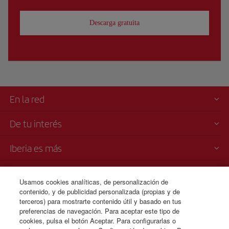
Descarga gratuita
En la red
De tu interés
Iberia es más
Transparencia
Usamos cookies analíticas, de personalización de
contenido, y de publicidad personalizada (propias y de
Venta telefónica
terceros) para mostrarte contenido útil y basado en tus
1 800 375 0049
preferencias de navegación. Para aceptar este tipo de
cookies, pulsa el botón Aceptar. Para configurarlas o
Lunes a domingo 00:00 - 24:00 horas ( español e inglés).