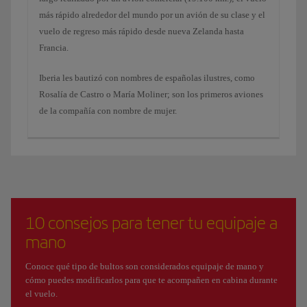
más rápido alrededor del mundo por un avión de su clase y el
vuelo de regreso más rápido desde nueva Zelanda hasta
Francia.
Iberia les bautizó con nombres de españolas ilustres, como
Rosalía de Castro o María Moliner; son los primeros aviones
de la compañía con nombre de mujer.
10 consejos para tener tu equipaje a
mano
Conoce qué tipo de bultos son considerados equipaje de mano y
cómo puedes modificarlos para que te acompañen en cabina durante
el vuelo.