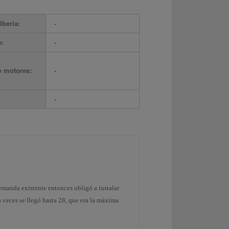
Iberia:
-
e:
-
e motores:
-
-
demanda existente entonces obligó a instalar
 veces se llegó hasta 28, que era la máxima