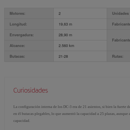
Motores:
2
Unidades 
Longitud:
19,63 m
Fabricant
Envergadura:
28,90 m
Fabricant
Alcance:
2.560 km
Butacas:
21-28
Rutas:
Curiosidades
La configuración interna de los DC-3 era de 21 asientos, si bien la fuerte 
en él butacas plegables, lo que aumentó la capacidad a 25 plazas, aunque a
capacidad.