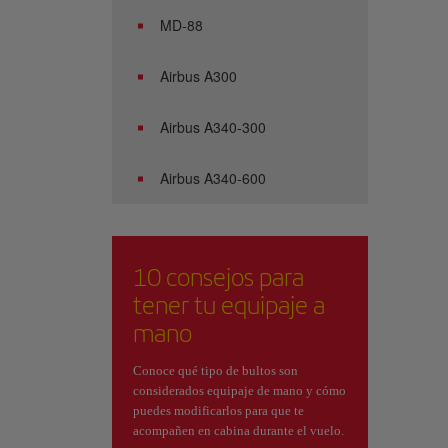
MD-88
Airbus A300
Airbus A340-300
Airbus A340-600
10 consejos para
tener tu equipaje a
mano
Conoce qué tipo de bultos son
considerados equipaje de mano y cómo
puedes modificarlos para que te
acompañen en cabina durante el vuelo.