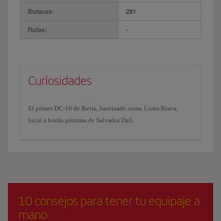
Butacas:
281
Rutas:
-
Curiosidades
El primer DC-10 de Iberia, bautizado como Costa Brava,
lució a bordo pinturas de Salvador Dalí.
10 consejos para tener tu equipaje a
mano