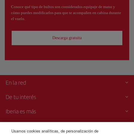
Conoce qué tipo de bultos son considerados equipaje de mano y
cómo puedes modificarlos para que te acompañen en cabina durante
el vuelo.
Descarga gratuita
En la red
De tu interés
Iberia es más
Transparencia
Usamos cookies analíticas, de personalización de