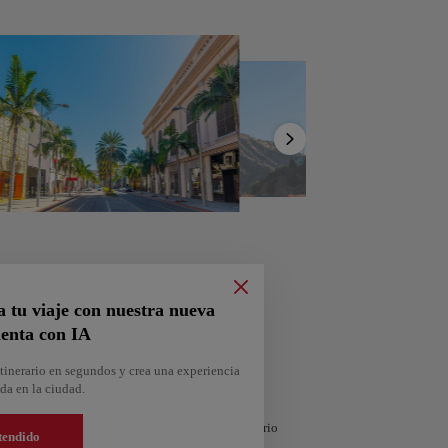
stino
Mostrar
África
Asia
lista
a tu viaje con nuestra nueva
enta con IA
tinerario en segundos y crea una experiencia
Andorra
da en la ciudad.
Almería
España
 compartirla. ¿Quieres más ideas? Obtén un itinerario
tendido
argable en Google Maps.