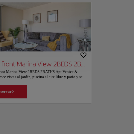
Waterfront Marina View 2BEDS 2BATHS Apt Venice & Marina
front Marina View 2BEDS 2BATHS Apt Venice &
ece vistas al jardín, piscina al aire libre y patio y se
 a unos 16 km del Museo del Automóvil Petersen.
amento tiene piscina privada, jardín, zona de
servar
 conexión WiFi gratuita y aparcamiento privado
El apartamento cuenta con 2 dormitorios, TV de
plana con canales por cable, cocina equipada con
las y microondas, lavadora y 2 baños con bañera de
e. El establecimiento proporciona toallas y ropa de
un suplemento. El apartamento dispone de terraza. El
t Marina View 2BEDS 2BATHS ofrece servicio de
de bicicletas y coches. El Museo de Arte del Condado
geles (LACMA) se encuentra a 16 km del