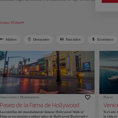
 Ángeles también se luce con su impresionante oferta cultural,
o el Getty Center, que invita a sumergirse en siglos de historia a
vés del arte. Un destino que se reinventa a cada paso, ofreciendo
o para cada tipo de viajero.
óximos 30 días
Adultos
Destacados
Para niños
Económico
 left and right arrow keys to move between filters. Press Space or Enter to toggle a filt
Atracciones y Monumentos
Playas
Paseo de la Fama de Hollywood
Venic
Las estrellas del mundialmente famoso Hollywood Walk of
Si el arte
Fame se encuentran a ambos lados de Hollywood Boulevard y
la vida es 