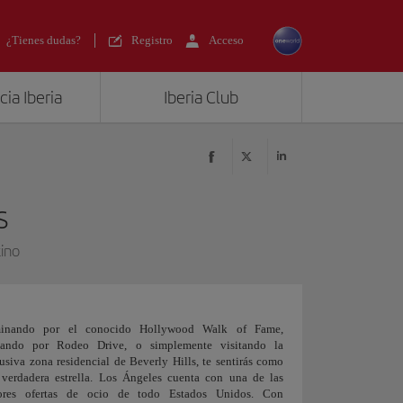
¿Tienes dudas?
Registro
Acceso
ia Iberia
Iberia Club
s
ino
inando por el conocido Hollywood Walk of Fame,
eando por Rodeo Drive, o simplemente visitando la
usiva zona residencial de Beverly Hills, te sentirás como
verdadera estrella. Los Ángeles cuenta con una de las
ores ofertas de ocio de todo Estados Unidos. Con