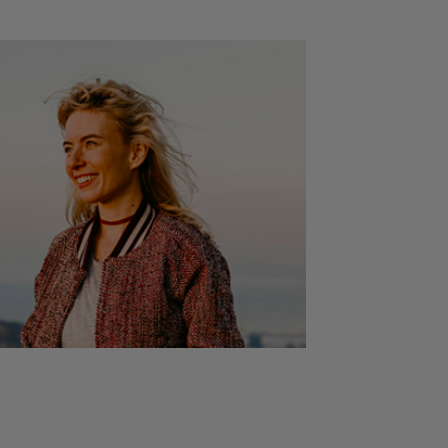
o, mientras que el Getty Center está a 18 km. El
 más cercano es el aeropuerto internacional de Los
ubicado a 11 km del Waterfront Marina View 2BEDS.
pt Venice & Marina.