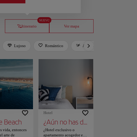
NUEVO
Itinerario
Ver mapa
Lujoso
Romántico
Activo
Relax
er. Press Tab to leave the filter bar.
Hotel
e Beach
¿Aún no has decidido dónde alojarte?
 es vida, entonces
¿Hotel exclusivo o
el arte de
apartamento acogedor en