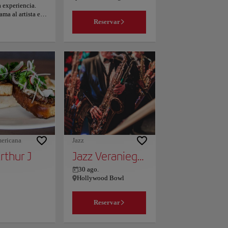
a experiencia.
el centro? ¡Tú decides!
ama al artista en
Echa un vistazo a nuestra
Reservar
tros, invitando a
página, filtra según tus
as a arrojar lo
intereses y escoge el lugar
lcanzar lo
que mejor se adapte a tus
do y ecléctico.
necesidades.
aparse de las
istas de la
 largo de
layas de arena
rar tesoros entre
s y poetas de la
n Beat, lo
a explorar,
ar y disfrutar de
s en que Venecia
ericana
Jazz
 su alma.
rthur J
Jazz Veraniego Suave
30 ago.
Hollywood Bowl
Reservar