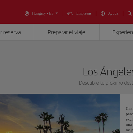
Hungary - ES
Empresas
Ayuda
r reserva
Preparar el viaje
Experienc
Los Ángele
Descubre tu próximo dest
Cam
pas
excl
una 
mej