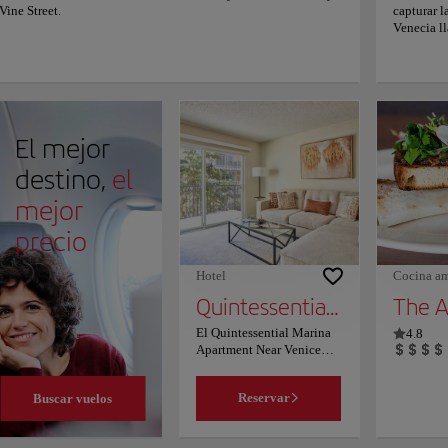
Vine Street.
capturar l
Venecia ll
todos noso
las person
normal y a
nuevo, cru
Desde emp
hermosas v
El mejor
Bahía a lo
extensas p
destino,
el
hasta comp
los artista
mejor
generació
precio
invitamos 
experiment
las forma
Hotel
Cocina am
le habla a
Quintessential Marina Apartment Near Venice Beach Free Parking
The A
El Quintessential Marina
4.8
Apartment Near Venice
Beach Free Parking se
encuentra en Los Ángeles,
Buscar vuelos
Reservar
a 15 km del Museo del
Automóvil Petersen y a 16
km del Museo de Arte del