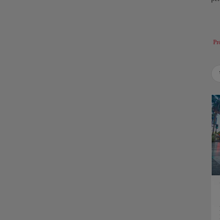
Los
com
tra
alg
Pr
Use