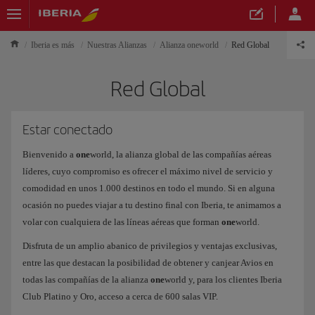
Iberia es más
Nuestras Alianzas
Alianza oneworld
Red Global
Red Global
Estar conectado
Bienvenido a
one
world, la alianza global de las compañías aéreas
líderes, cuyo compromiso es ofrecer el máximo nivel de servicio y
comodidad en unos 1.000 destinos en todo el mundo. Si en alguna
ocasión no puedes viajar a tu destino final con Iberia, te animamos a
volar con cualquiera de las líneas aéreas que forman
one
world.
Disfruta de un amplio abanico de privilegios y ventajas exclusivas,
entre las que destacan la posibilidad de obtener y canjear Avios en
todas las compañías de la alianza
one
world y, para los clientes Iberia
Club Platino y Oro, acceso a cerca de 600 salas VIP.