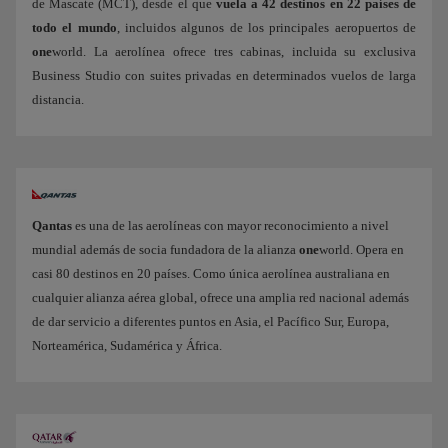
de Mascate (MCT), desde el que
vuela a 42 destinos en 22 países de
todo el mundo
, incluidos algunos de los principales aeropuertos de
one
world. La aerolínea ofrece tres cabinas, incluida su exclusiva
Business Studio con suites privadas en determinados vuelos de larga
distancia.
Qantas
es una de las aerolíneas con mayor reconocimiento a nivel
mundial además de socia fundadora de la alianza
one
world. Opera en
casi 80 destinos en 20 países. Como única aerolínea australiana en
cualquier alianza aérea global, ofrece una amplia red nacional además
de dar servicio a diferentes puntos en Asia, el Pacífico Sur, Europa,
Norteamérica, Sudamérica y África.