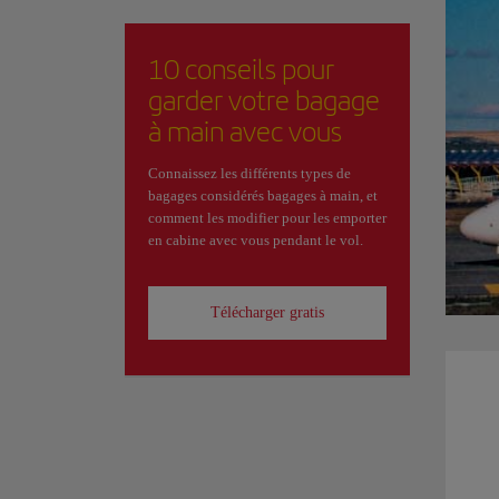
10 conseils pour
garder votre bagage
à main avec vous
Connaissez les différents types de
bagages considérés bagages à main, et
comment les modifier pour les emporter
en cabine avec vous pendant le vol.
Télécharger gratis