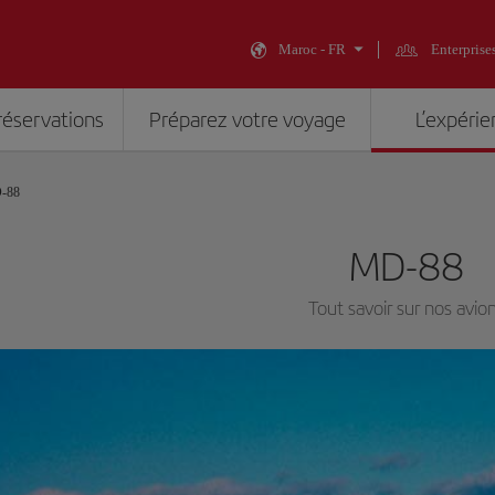
Maroc - FR
Enterprise
réservations
Préparez votre voyage
L’expérie
-88
MD-88
Tout savoir sur nos avio