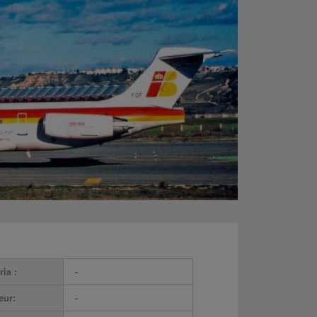
ria :
-
eur:
-