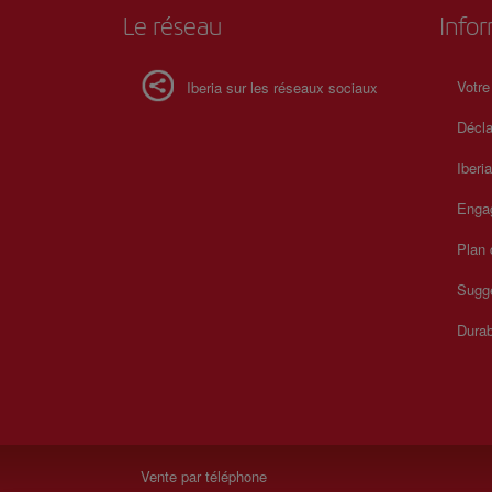
Le réseau
Info
Votre
Iberia sur les réseaux sociaux
Décla
Iberi
Enga
Plan 
Sugge
Durab
Vente par téléphone