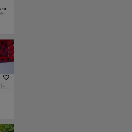
 est
fois
 deux
 de
e le
ge et
dans
e une
 à
n
Sauvegarder
ite à
pant
édary flamand »