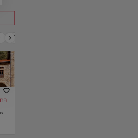
e
x
Romantique
Actif
Détente
Culture
ana
us
nde
 ce