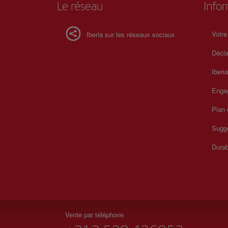
Le réseau
Info
Votre
Iberia sur les réseaux sociaux
Décla
Iberi
Enga
Plan 
Sugge
Durab
Vente par téléphone