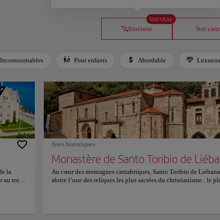
NOUVEAU
Itinéraire
Voir cart
Incontournables
Pour enfants
Abordable
Luxueu
Sites historiques
Monastère de Santo Toribio de Liéb
de la
Au cœur des montagnes cantabriques, Santo Toribio de Liébana
r au roi
abrite l’une des reliques les plus sacrées du christianisme : le pl
r des étés
grand fragment préservé de la Vraie Croix. Depuis des siècles,
illes au
pèlerins et amateurs d’histoire viennent ici, attirés par sa profo
ert de
signification spirituelle et historique. Fondé avant le VIe siècle,
eillant
monastère est un lieu où la foi et l’art se rejoignent. L’église