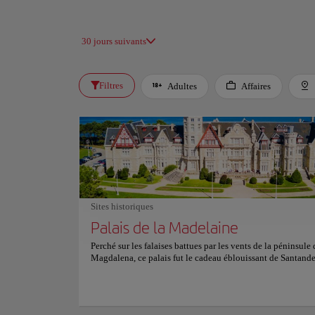
30 jours suivants
Filtres
Adultes
Affaires
Sites historiques
Palais de la Madelaine
Perché sur les falaises battues par les vents de la péninsule 
Magdalena, ce palais fut le cadeau éblouissant de Santande
Alfonso XIII en 1912. Ses tourelles et terrasses veillaient su
royaux remplis de réceptions brillantes et d’évasions tranqu
bord de la mer. Aujourd’hui, cette merveille architecturale s
siège à l’Universidad Internacional Menéndez Pelayo, accu