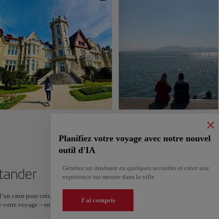
Planifiez votre voyage avec notre nouvel
outil d'IA
Générez un itinéraire en quelques secondes et créez une
ntander
expérience sur mesure dans la ville.
’un cœur pour créer et partager votre itinéraire. Vous voulez plus d’idées ? Obtenez
J'ai compris
e de votre voyage – en seulement deux étapes et téléchargeable sur Google Maps.