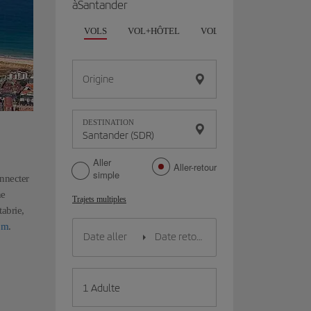
àSantander
VOLS
VOL+HÔTEL
VOL+VOITURE
HÔTE
Origine
DESTINATION
Aller
Aller-retour
simple
onnecter
ne
Trajets multiples
abrie,
om
.