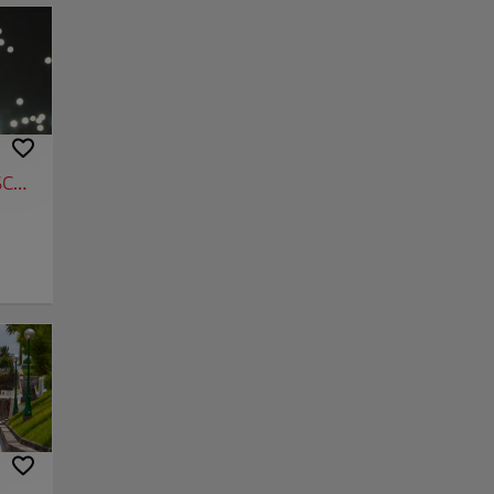
um
ts.
tre et
 des
 scénique de Rodrigo Cuevas