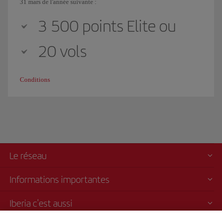
31 mars de l'année suivante :
3 500 points Elite ou
20 vols
Conditions
Le réseau
Informations importantes
Iberia c'est aussi