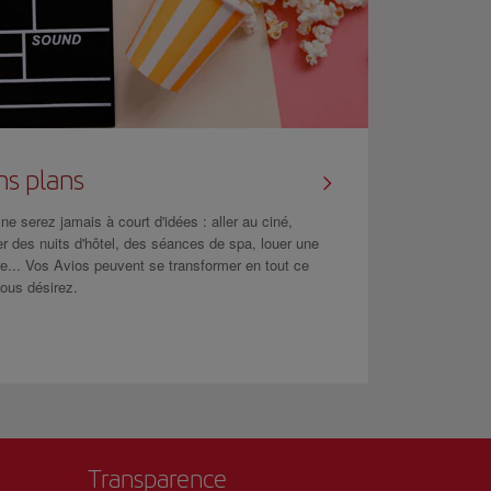
ns plans
ne serez jamais à court d'idées : aller au ciné,
r des nuits d'hôtel, des séances de spa, louer une
re... Vos Avios peuvent se transformer en tout ce
ous désirez.
Transparence