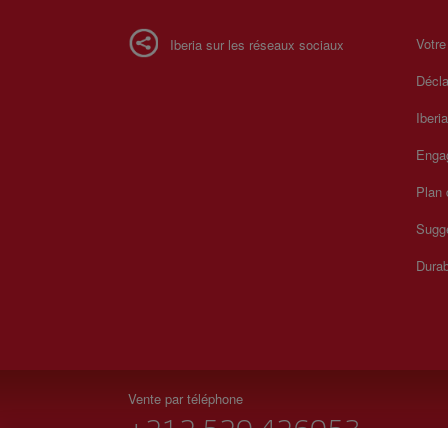
Votre
Iberia sur les réseaux sociaux
Décla
Iberi
Enga
Plan 
Sugge
Durab
Vente par téléphone
+212 520 426053