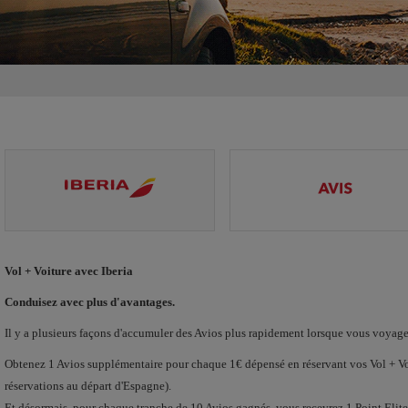
Vol + Voiture avec Iberia
Conduisez avec plus d'avantages.
Il y a plusieurs façons d'accumuler des Avios plus rapidement lorsque vous voyag
Obtenez 1 Avios supplémentaire pour chaque 1€ dépensé en réservant vos Vol + V
réservations au départ d'Espagne).
Et désormais, pour chaque tranche de 10 Avios gagnés, vous recevrez 1 Point Elite