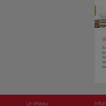
V
Éc
de
Al
ob
ib
Le réseau
Info