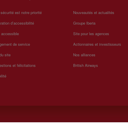
 sécurité est notre priorité
Nouveautés et actualités
ration d’accessibilité
Groupe Iberia
a accessible
Site pour les agences
gement de service
Actionnaires et investisseurs
du site
Nos alliances
stions et félicitations
British Airways
ilité