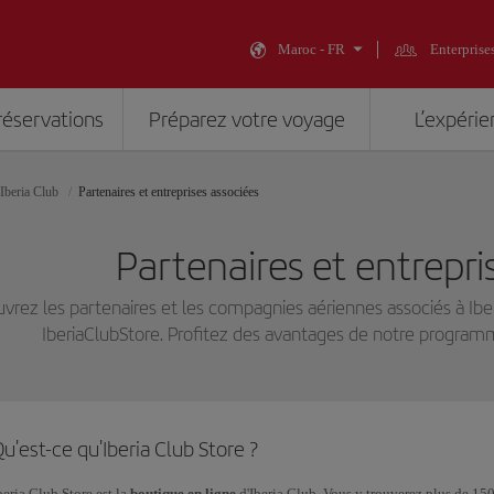
Maroc - FR
Enterprise
réservations
Préparez votre voyage
L’expérie
Iberia Club
Partenaires et entreprises associées
Partenaires et entrepri
vrez les partenaires et les compagnies aériennes associés à Ibe
IberiaClubStore. Profitez des avantages de notre programm
u'est-ce qu'Iberia Club Store ?
beria Club Store est la
boutique en ligne
d'Iberia Club. Vous y trouverez plus de 1