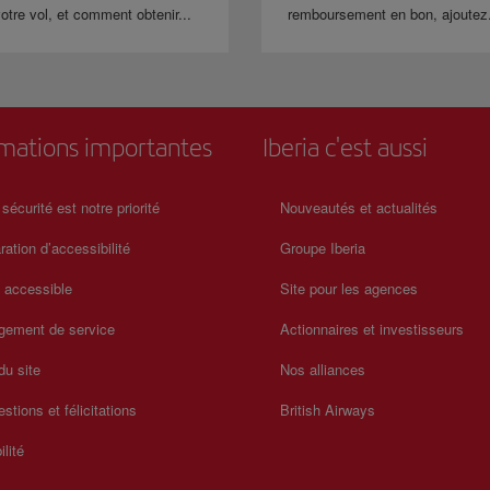
otre vol, et comment obtenir...
remboursement en bon, ajoutez.
rmations importantes
Iberia c'est aussi
 sécurité est notre priorité
Nouveautés et actualités
ration d’accessibilité
Groupe Iberia
a accessible
Site pour les agences
gement de service
Actionnaires et investisseurs
du site
Nos alliances
stions et félicitations
British Airways
ilité