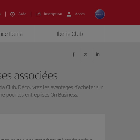
s
Aide
Inscription
Accès
nce Iberia
Iberia Club
ses associées
ria Club. Découvrez les avantages d'acheter sur
e pour les entreprises On Business.
50 marques et vous pourrez
acheter
en ligne des produits