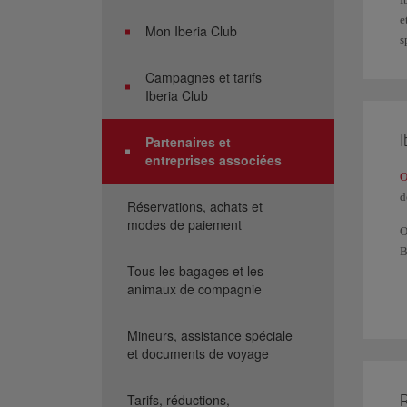
e
Mon Iberia Club
s
Campagnes et tarifs
Iberia Club
I
Partenaires et
entreprises associées
O
d
Réservations, achats et
modes de paiement
O
B
Tous les bagages et les
V
animaux de compagnie
A
S
Mineurs, assistance spéciale
c
et documents de voyage
R
Tarifs, réductions,