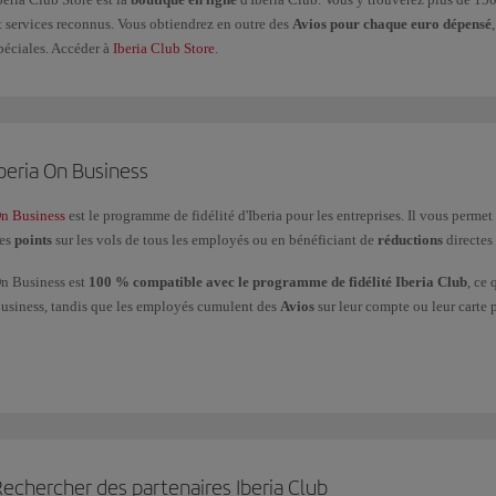
t services reconnus. Vous obtiendrez en outre des
Avios pour chaque euro dépensé
péciales. Accéder à
Iberia Club Store
.
beria On Business
n Business
est le programme de fidélité d'Iberia pour les entreprises. Il vous permet
es
points
sur les vols de tous les employés ou en bénéficiant de
réductions
directes 
n Business est
100 % compatible avec le programme de fidélité Iberia Club
, ce
usiness, tandis que les employés cumulent des
Avios
sur leur compte ou leur carte 
ous pouvez
utiliser les points On Business
pour voler avec le Groupe Iberia (Iberia,
irways et American Airlines, ainsi que pour bénéficier de surclassements avec Iberia
i vous avez d'autres questions, consultez notre page
Questions fréquentes (FAQ)
. V
ommerciales via notre
formulaire
.
echercher des partenaires Iberia Club