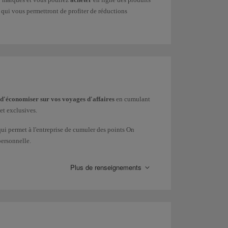
, qui vous permettront de profiter de réductions
d'économiser sur vos voyages d'affaires
en cumulant
et exclusives.
 qui permet à l'entreprise de cumuler des points On
personnelle.
 Iberia Express et Iberia Regional Air Nostrum), British
 et British Airways.
Plus de renseignements
ous pouvez également demander des informations