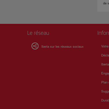
de v
Le réseau
Info
Votre
Iberia sur les réseaux sociaux
Décla
Iberi
Enga
Plan 
Sugge
Durab