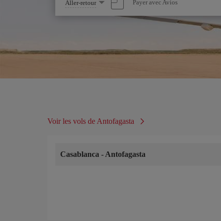
Sélectionnez
Payer avec Avios
Aller-retour
une
option
Voir les vols de Antofagasta
Casablanca
-
Antofagasta