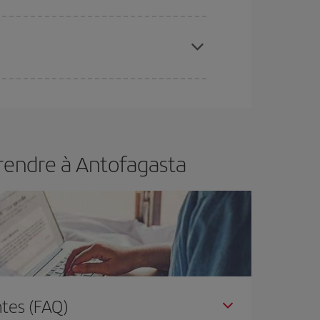
 disponibilité ou de l'épuisement des tarifs les
ertain d'acheter le vol le moins cher.
 rendre à Antofagasta
tes (FAQ)