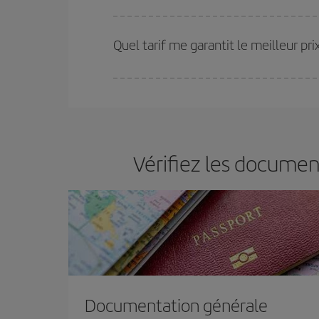
Plus vous réservez tôt
, plus vous trouverez de m
plus économiques (touristiques). Par conséquent,
Quel tarif me garantit le meilleur p
Iberia propose plusieurs tarifs, afin de vous garant
Vérifiez les documen
Documentation générale