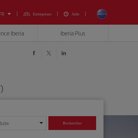
 FR
Entreprises
Aide
ence Iberia
Iberia Plus
)
dulte
Rechercher
r/mois/année