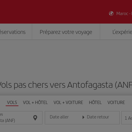
Maroc -
éservations
Préparez votre voyage
L’expéri
Vols pas chers vers Antofagasta (ANF
VOLS
VOL + HÔTEL
VOL + VOITURE
HÔTEL
VOITURE
ON
Date aller
Date retour
1
A
Entrez la date au format jour/mois/année
Entrez la date au format jou