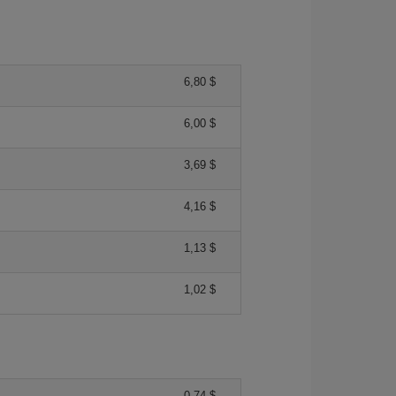
6,80 $
6,00 $
3,69 $
4,16 $
1,13 $
1,02 $
0,74 $