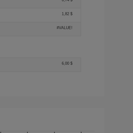
1,82 $
#VALUE!
6,00 $