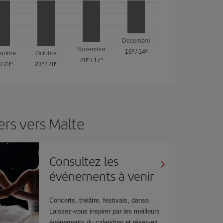
Décembre
Novembre
16º
/
14º
embre
Octobre
20º
/
17º
/
23º
23º
/
20º
ers vers Malte
Consultez les
événements à venir
Concerts, théâtre, festivals, danse…
Laissez-vous inspirer par les meilleurs
événements du calendrier et réservez