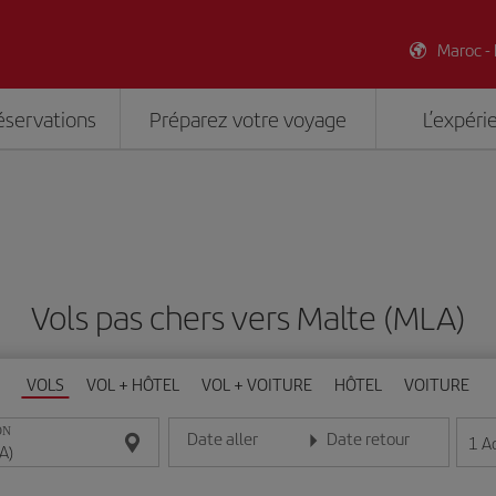
Maroc -
éservations
Préparez votre voyage
L’expéri
Vols pas chers vers Malte (MLA)
VOLS
VOL + HÔTEL
VOL + VOITURE
HÔTEL
VOITURE
ON
Date aller
Date retour
1
A
Entrez la date au format jour/mois/année
Entrez la date au format jou