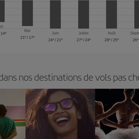
ril
Mai
Juin
Juillet
Août
Sept
/
14º
21º
/
17º
24º
/
21º
27º
/
24º
28º
/
25º
26º
ns nos destinations de vols pas ch