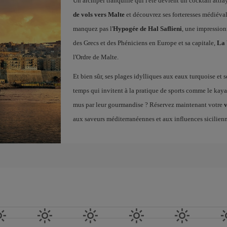
Un archipel tranquille qui l'été devient un cocktail at
de vols vers Malte
et découvrez ses forteresses médiévale
manquez pas l'
Hypogée de Hal Saflieni
, une impression
des Grecs et des Phéniciens en Europe et sa capitale,
La 
l'Ordre de Malte.
Et bien sûr, ses plages idylliques aux eaux turquoise et s
temps qui invitent à la pratique de sports comme le kayak
mus par leur gourmandise ? Réservez maintenant votre
v
aux saveurs méditerranéennes et aux influences sicilien