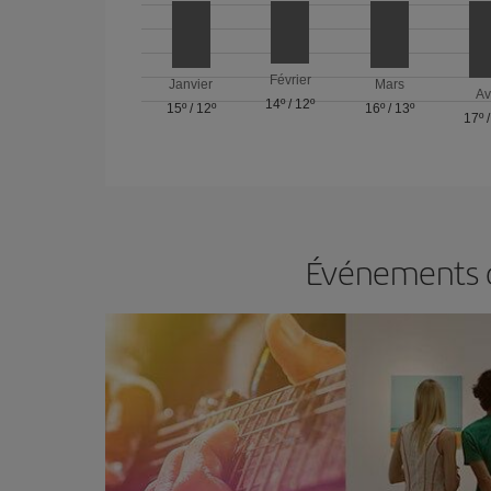
Février
Janvier
Mars
Av
14º
/
12º
15º
/
12º
16º
/
13º
17º
Événements da