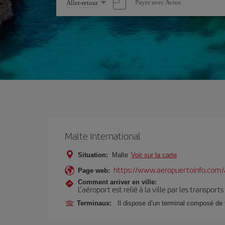
Sélectionnez
Payer avec Avios
Aller-retour
une
option
Malte International
Situation:
Malte
Voir sur la carte
https://www.aeropuertoinfo.com/
Page web:
Comment arriver en ville:
L’aéroport est relié à la ville par les transport
Terminaux:
Il dispose d’un terminal composé de 