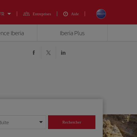
 FR
Entreprises
Aide
ence Iberia
Iberia Plus
dulte
Rechercher
r/mois/année