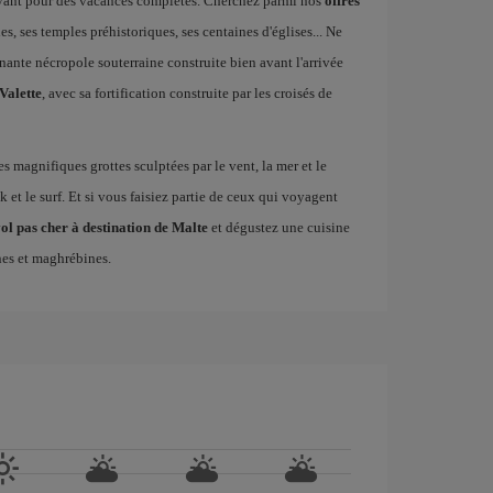
trayant pour des vacances complètes. Cherchez parmi nos
offres
s, ses temples préhistoriques, ses centaines d'églises... Ne
nante nécropole souterraine construite bien avant l'arrivée
Valette
, avec sa fortification construite par les croisés de
es magnifiques grottes sculptées par le vent, la mer et le
 et le surf. Et si vous faisiez partie de ceux qui voyagent
ol pas cher à destination de Malte
et dégustez une cuisine
nes et maghrébines.