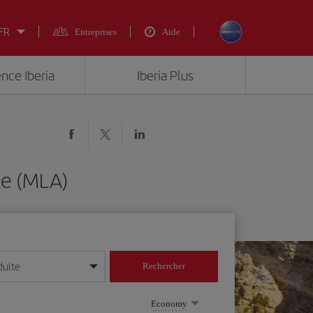
 FR
Entreprises
Aide
ence Iberia
Iberia Plus
te (MLA)
dulte
Rechercher
r/mois/année
Economy