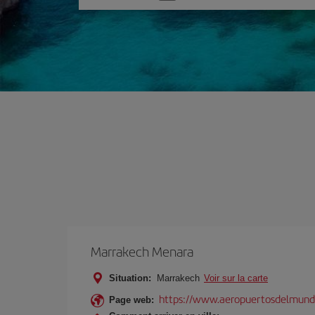
une
option
Marrakech Menara
Situation:
Marrakech
Voir sur la carte
https://www.aeropuertosdelmund
Page web: