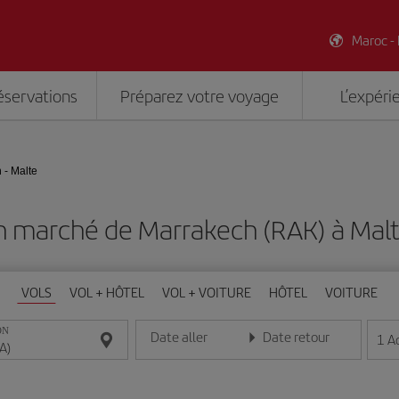
Maroc -
éservations
Préparez votre voyage
L’expéri
 - Malte
n marché de Marrakech (RAK) à Mal
VOLS
VOL + HÔTEL
VOL + VOITURE
HÔTEL
VOITURE
ON
Date aller
Date retour
1
A
Entrez la date au format jour/mois/année
Entrez la date au format jou