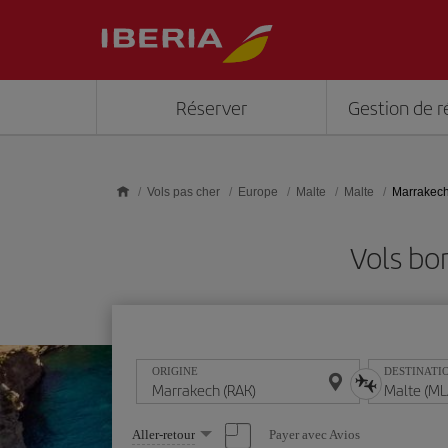
Skip to main content
Réserver
Gestion de r
Vols pas cher
Europe
Malte
Malte
Marrakech
Vols bo
ORIGINE
DESTINATI
Sélectionnez
Payer avec Avios
Aller-retour