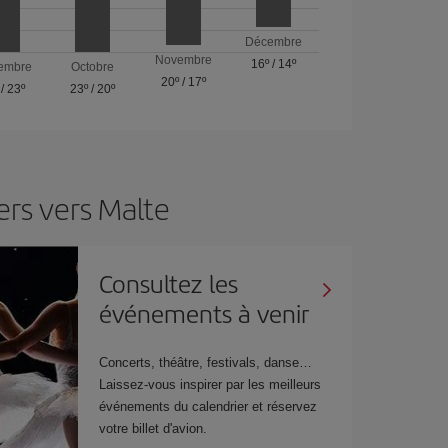
Décembre
Novembre
16º
/
14º
embre
Octobre
20º
/
17º
/
23º
23º
/
20º
ers vers Malte
Consultez les
événements à venir
Concerts, théâtre, festivals, danse…
Laissez-vous inspirer par les meilleurs
événements du calendrier et réservez
votre billet d'avion.