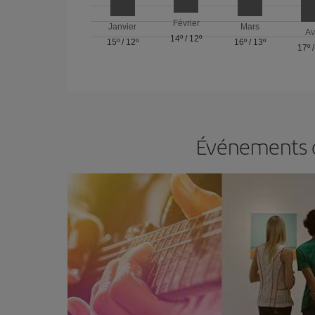
Février
Janvier
Mars
Av
14º
/
12º
15º
/
12º
16º
/
13º
17º
Événements da