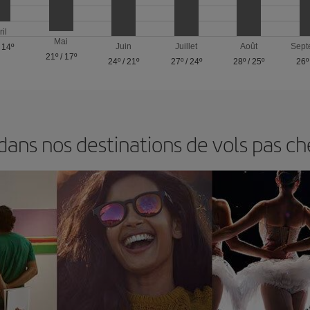
ril
Mai
Juin
Juillet
Août
Sept
/
14º
21º
/
17º
24º
/
21º
27º
/
24º
28º
/
25º
26º
ns nos destinations de vols pas ch