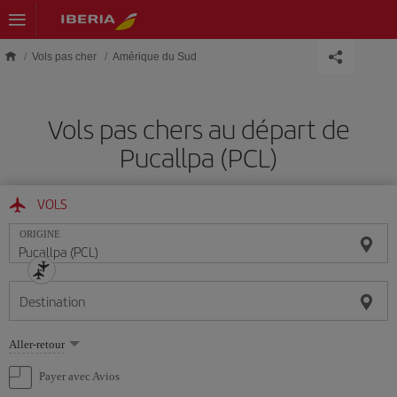
Skip to main content
Vols pas cher
Amérique du Sud
Vols pas chers au départ de
Pucallpa (PCL)
VOLS
ORIGINE
Destination
Sélectionnez
Aller-retour
une
option
Payer avec Avios