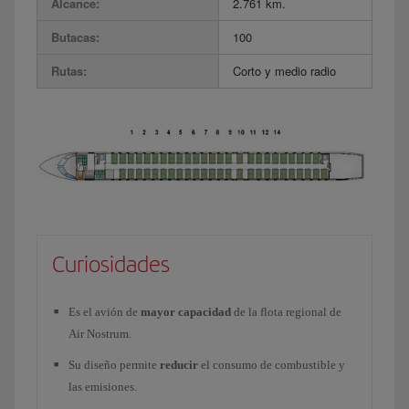
Alcance:
2.761 km.
Butacas:
100
Rutas:
Corto y medio radio
Curiosidades
Es el avión de
mayor capacidad
de la flota regional de
Air Nostrum.
Su diseño permite
red
ucir
el consumo de combustible y
las emisiones.