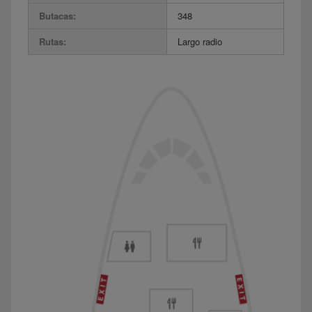
Butacas:
348
Rutas:
Largo radio