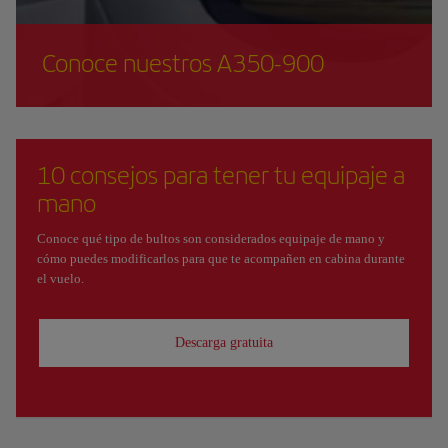
Conoce nuestros A350-900
10 consejos para tener tu equipaje a
mano
Conoce qué tipo de bultos son considerados equipaje de mano y
cómo puedes modificarlos para que te acompañen en cabina durante
el vuelo.
Descarga gratuita