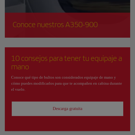
Conoce nuestros A350-900
10 consejos para tener tu equipaje a
mano
Conoce qué tipo de bultos son considerados equipaje de mano y
cómo puedes modificarlos para que te acompañen en cabina durante
el vuelo.
Descarga gratuita