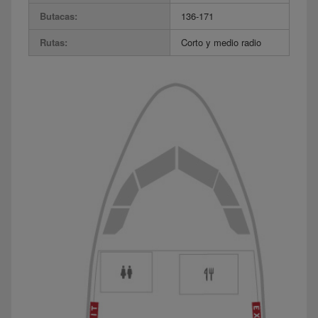
Butacas:
136-171
Rutas:
Corto y medio radio