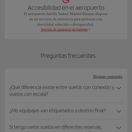
Bus de pasajeros en tránsito
Accesibilidad en el aeropuerto
El aeropuerto Adolfo Suárez Madrid-Barajas dispone
de un servicio de asistencia para personas con
Microbús gratuito Parking de largas estancias
movilidad reducida o discapacidad.
Servicio de asistencia sin barreras
Autobús-lanzadera de conexión entre terminales
del Aeropuerto
Preguntas frecuentes
Mostrar contenido
¿Qué diferencia existe entre vuelos con conexión y
vuelos con escala?
¿Mis equipajes van etiquetados a destino final?
Si tengo varios vuelos en diferentes reservas,