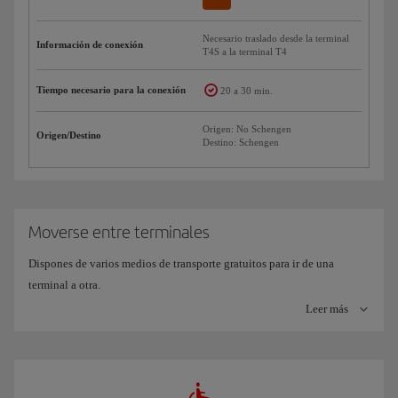
Necesario traslado desde la terminal
Información de conexión
T4S a la terminal T4
Tiempo necesario para la conexión
20 a 30 min.
Origen: No Schengen
Origen/Destino
Destino: Schengen
Moverse entre terminales
Dispones de varios medios de transporte gratuitos para ir de una
terminal a otra.
Y recuerda que si tu vuelo sale de la T4S, tendrás que acceder desde el
Leer más
edificio principal de la T4.
Tren de Conexión