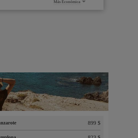
Más Económica
899 $
nzarote
823 $
amplona