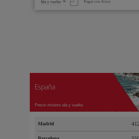
Seleccione
Pagar con Avios
Ida y vuelta
una
opción
España
Precio mínimo ida y vuelta
41
Madrid
55
Barcelona