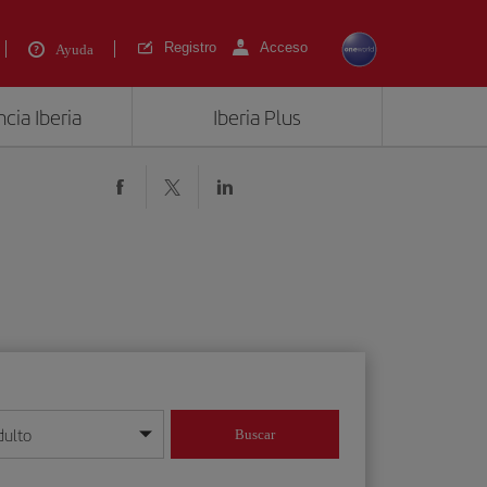
Registro
Acceso
Ayuda
cia Iberia
Iberia Plus
dulto
Buscar
o día/mes/año