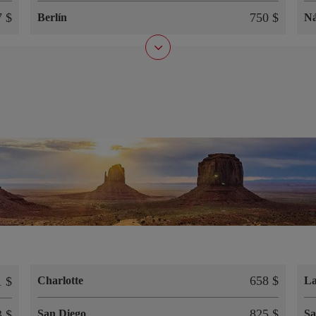
7 $
750 $
Berlín
Ná
658 $
1 $
Charlotte
La
825 $
3 $
San Diego
Sa