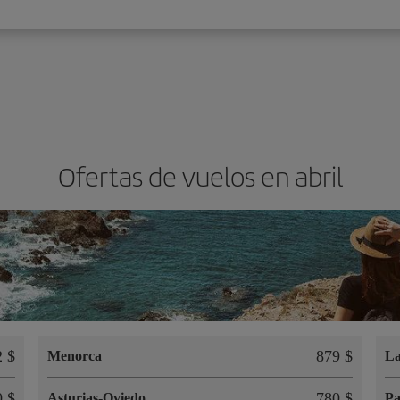
Ofertas de vuelos en abril
2 $
879 $
Menorca
La
0 $
780 $
Asturias-Oviedo
P