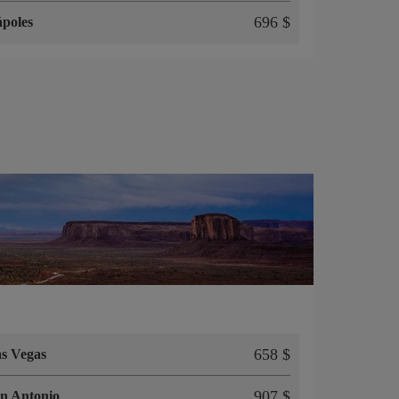
696 $
poles
658 $
s Vegas
907 $
n Antonio