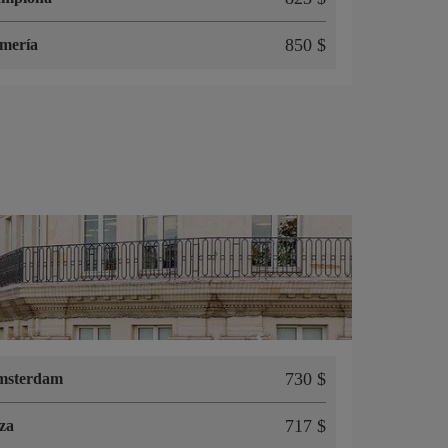
850 $
mería
730 $
msterdam
717 $
za