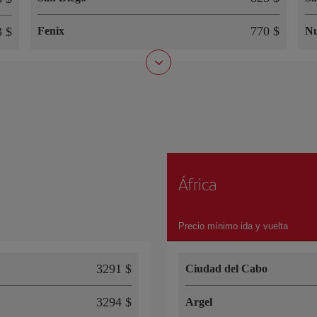
770 $
3 $
Fenix
Nu
África
Precio mínimo ida y vuelta
3291 $
Ciudad del Cabo
3294 $
Argel