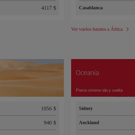
4117 $
Casablanca
Ver vuelos baratos a África
Oceanía
Precio mínimo ida y vuelta
1056 $
Sídney
940 $
Auckland