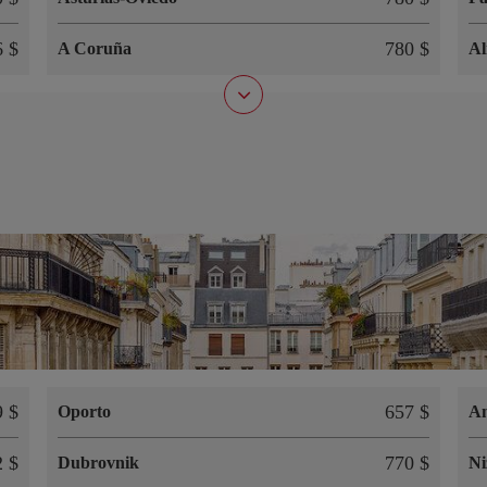
6 $
780 $
A Coruña
Al
9 $
657 $
Oporto
A
2 $
770 $
Dubrovnik
Ni