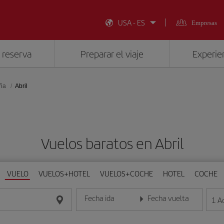
USA - ES
Empresas
 reserva
Preparar el viaje
Experien
aña
Abril
Vuelos baratos en Abril
VUELO
VUELOS+HOTEL
VUELOS+COCHE
HOTEL
COCHE
Fecha ida
Fecha vuelta
1
A
Introduce la fecha en formato día/mes/año
Introduce la fecha en format