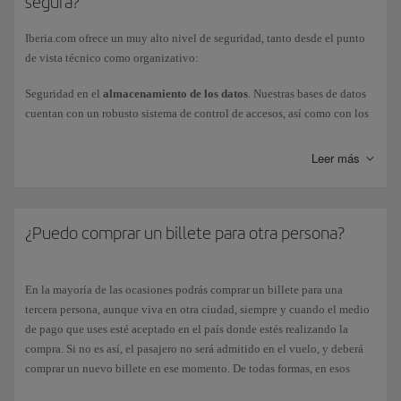
segura?
Iberia.com ofrece un muy alto nivel de seguridad, tanto desde el punto
de vista técnico como organizativo:
Seguridad en el
almacenamiento de los datos
. Nuestras bases de datos
cuentan con un robusto sistema de control de accesos, así como con los
correspondientes mecanismos de registro de actividades. Los números
de tarjetas de crédito, las contraseñas y las preguntas secretas se
Leer más
almacenan cifrados, empleando un algoritmo criptográfico de alto nivel
de seguridad.
Seguridad en
transferencias de la información
. La transferencia de la
¿Puedo comprar un billete para otra persona?
tarjeta de crédito por redes de telecomunicaciones se efectúa empleando
un protocolo seguro y haciendo uso de un certificado emitido por una
entidad acreditada (VERISIGN).
En la mayoría de las ocasiones podrás comprar un billete para una
tercera persona, aunque viva en otra ciudad, siempre y cuando el medio
Pago seguro con tarjetas de crédito
. Iberia.com integra mecanismos
de pago que uses esté aceptado en el país donde estés realizando la
autentificación de usuario para las principales tarjetas del mercado. Esta
compra. Si no es así, el pasajero no será admitido en el vuelo, y deberá
autentificación garantiza una experiencia de pago que protege al
comprar un nuevo billete en ese momento. De todas formas, en esos
usuario contra posibles fraudes.
casos siempre se te avisará durante el proceso de compra, en la página de