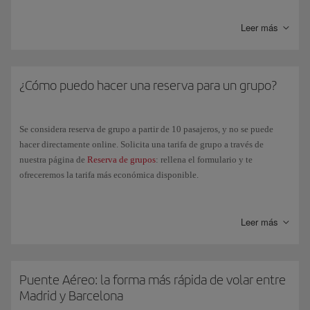
El día del vuelo, simplemente deberás identificarte en el aeropuerto con
Leer más
un documento oficial que acredite tu identidad.
Si tu billete ha sido emitido por una agencia de viajes, ponte en
contacto con la misma.
¿Cómo puedo hacer una reserva para un grupo?
Se considera reserva de grupo a partir de 10 pasajeros, y no se puede
hacer directamente online. Solicita una tarifa de grupo a través de
nuestra página de
Reserva de grupos
: rellena el formulario y te
ofreceremos la tarifa más económica disponible.
También puedes hacerlo a través de nuestro
Centro de Reservas
.
Leer más
Puente Aéreo: la forma más rápida de volar entre
Madrid y Barcelona