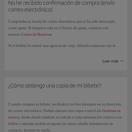
asientos...
No he recibido confirmación de compra (envío
correo electrónico)
Entrega prioritaria de equipaje
Comprueba tu buzón de correo electrónico por si ha sido detectado
como spam. Si tampoco está en el buzón de spam, contacta con
Tras la compra de tu billete en turista y desde Gestión de reservas o
nuestro
Centro de Reservas
.
desde Check-in, sabrás si eres candidato para poder optar a una clase
superior. Infórmate de las diferentes alternativas que te ofrecemos de
Si el billete lo emitió una agencia de viaje, deberás contactar con la
Upgrading
.
misma.
Leer más
¿Cómo obtengo una copia de mi billete?
Cuando compres tu billete, recibirás el recibo/itinerario en tu dirección
de correo electrónico. Podrás obtener una copia a través de
Gestiona tu
reserva
, desde donde también accederás a toda información relativa a tu
billete y además podrás recuperar los datos, añadir información de
contacto, facturar tu vuelo…