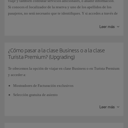
viaje y también contratar servicios adicionales, o añadir información.
Si conoces el localizador de la reserva y uno de los apellidos de los
pasajeros, no será necesario que te identifiques. Y si accedes a través de
tu área personal, podrás gestionar todas tus reservas.
Leer más
¿Cómo pasar a la clase Business o a la clase
Turista Premium? (Upgrading)
Te ofrecemos la opción de viajar en clase Business o en Turista Premium
y acceder a:
Mostradores de Facturación exclusivos
Selección gratuita de asiento
Fast Track (para clase Business)
Leer más
Acceso a sala VIP (para clase Business)
Todos los servicios Business a bordo: gastronomía, espacio de