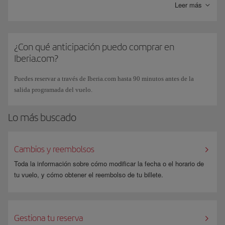
pago.
Leer más
Sistemas de detección de posibles intrusos
. Además de las medidas
Este es uno de los motivos por los que recomendamos
no
pagar con
anteriores, la plataforma iberia.com cuenta con mecanismos adicionales
tarjetas virtuales
.
de control de seguridad instalados en la red, cuya finalidad es la
detección y bloqueo de posibles ataques
¿Con qué anticipación puedo comprar en
Iberia.com?
Auditorias de seguridad.
El portal iberia.com se somete a auditorias de
seguridad periódicas para detectar posibles nuevas deficiencias del
Puedes reservar a través de Iberia.com hasta 90 minutos antes de la
sistema, y para indicar las medidas a implantar, con objeto de prevenirlo
salida programada del vuelo.
de ataques por parte de usuarios maliciosos.
Lo más buscado
Cambios y reembolsos
Toda la información sobre cómo modificar la fecha o el horario de
tu vuelo, y cómo obtener el reembolso de tu billete.
Gestiona tu reserva