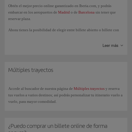
Obtén el mejor precio online garantizado en Iberia.com, y podrás
embarcar en los aeropuertos de
Madrid
o de
Barcelona
sin tener que
reservar plaza.
Ahora tienes la posibilidad de elegir entre billete abierto o billete con
reserva, ambos con toda la flexibilidad de un billete abierto, incluyendo
cambios ilimitados sin coste y elección gratuita de asiento. En el caso de
Leer más
billete con reserva, podrás asegurar tu plaza en el vuelo desde el
momento de la compra. Los vuelos abiertos y con reserva son
combinables entre sí. Si el billete es abierto, además podrás hacer
cambios en la reserva y obtener las tarjetas de embarque desde el día
Múltiples trayectos
anterior al vuelo hasta 60 minutos antes de la salida, a través de la web o
en nuestra App.
Consulta los
horarios
del Puente Aéreo para poder compra tu billete o
Accede al buscador de nuestra página de
Múltiples trayectos
y reserva
confirma tu vuelo.
tus vuelos a varios destinos; así podrás personalizar tu itinerario vuelo a
vuelo, para mayor comodidad.
¿Puedo comprar un billete online de forma