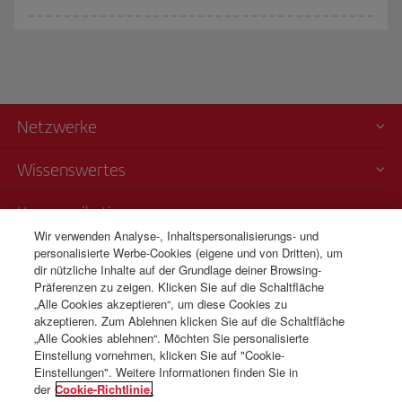
Netzwerke
Wissenswertes
Kommunikation
Wir verwenden Analyse-, Inhaltspersonalisierungs- und
personalisierte Werbe-Cookies (eigene und von Dritten), um
Transparenz
dir nützliche Inhalte auf der Grundlage deiner Browsing-
Präferenzen zu zeigen. Klicken Sie auf die Schaltfläche
Telefonverkauf
„Alle Cookies akzeptieren“, um diese Cookies zu
+43 01 79 56 77 22
akzeptieren. Zum Ablehnen klicken Sie auf die Schaltfläche
„Alle Cookies ablehnen“. Möchten Sie personalisierte
Montag bis Sonntag 09:00 - 20:00 Uhr (Deutsch). Montag bis
Einstellung vornehmen, klicken Sie auf "Cookie-
Sonntag 00:00 - 24:00 Uhr (Englisch und Spanisch).
Einstellungen". Weitere Informationen finden Sie in
der
Cookie-Richtlinie.