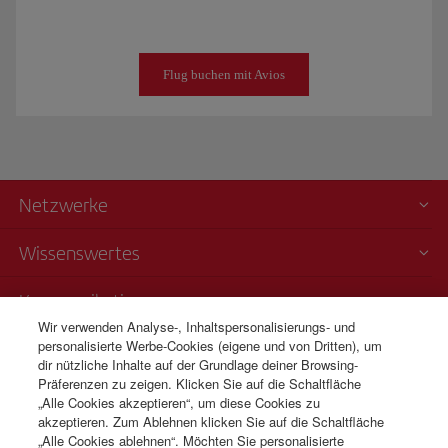
Flug buchen mit Avios
Netzwerke
Wissenswertes
Kommunikation
Wir verwenden Analyse-, Inhaltspersonalisierungs- und
personalisierte Werbe-Cookies (eigene und von Dritten), um
Transparenz
dir nützliche Inhalte auf der Grundlage deiner Browsing-
Präferenzen zu zeigen. Klicken Sie auf die Schaltfläche
Telefonverkauf
„Alle Cookies akzeptieren“, um diese Cookies zu
+43 01 79 56 77 22
akzeptieren. Zum Ablehnen klicken Sie auf die Schaltfläche
„Alle Cookies ablehnen“. Möchten Sie personalisierte