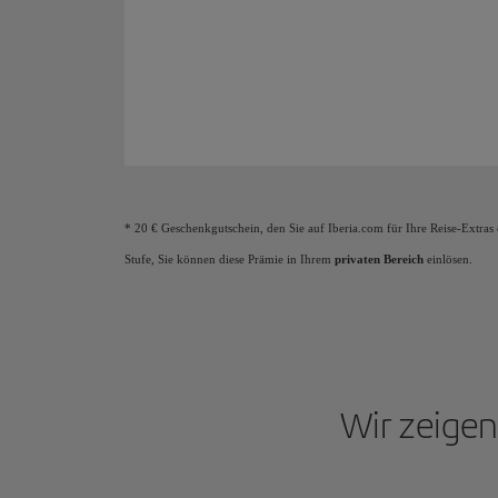
Die Flugzeug-Animation zeigt, dass du mit dem Samm
* 20 € Geschenkgutschein, den Sie auf Iberia.com für Ihre Reise-Extras
Stufe, Sie können diese Prämie in Ihrem
privaten Bereich
einlösen.
Wir zeigen