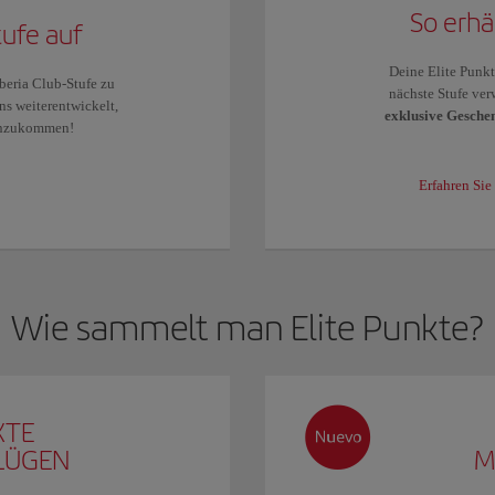
So erhä
tufe auf
Deine Elite Punkte
beria Club-Stufe zu
nächste Stufe ver
ns weiterentwickelt,
exklusive Gesche
anzukommen!
Erfahren Sie
Wie sammelt man Elite Punkte?
KTE
FLÜGEN
M