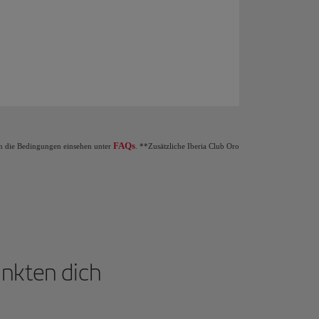
m Iberia Club Programm aufsteigst: Wenn du 1.250 Elite Punkte sammelst, bekommst d
FAQs
nen die Bedingungen einsehen unter
. **Zusätzliche Iberia Club Oro
unkten dich