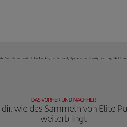
eln von Elite Punkten Vorteile, die sogenannten Elite Prämien, freischaltest und i
 einlösen können: zusätzliches Gepäck, Sitzplatzwahl, Upgrade oder Priority Boarding. Sie kön
DAS VORHER UND NACHHER
 dir, wie das Sammeln von Elite P
weiterbringt