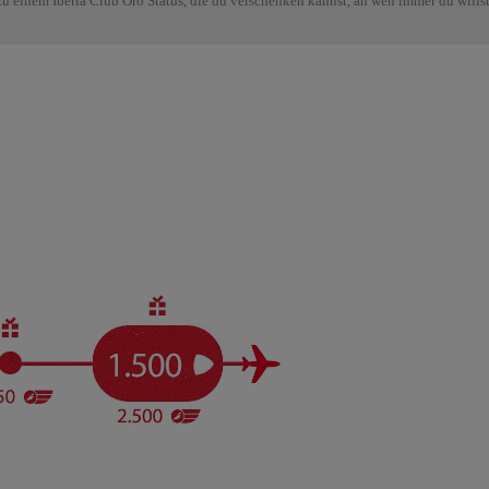
zu einem Iberia Club Oro Status, die du verschenken kannst, an wen immer du willst