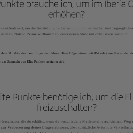
 Punkte brauche ich, um im Iberia C
erhöhen?
ms aktualisiert, um die Aufstufung im Iberia Club noch
einfacher
und zugänglicher
dich
in Platino Prime willkommen
, einer neuen Stufe mit exklusiven Vorteilen ...
nd dem 31. März des darauffolgenden Jahres. Diese Flüge müssen mit IB-Code (von Iberia oder ei
ür das Sammeln von Elite Punkten geeignet sind.
lite Punkte benötige ich, um die E
freizuschalten?
e Geschenke
, die du erhältst, wenn du verschiedene Meilensteine
auf deinem Weg z
n
zur Verbesserung deines Flugerlebnisses
, über zusätzliche Avios, die Vervielfach