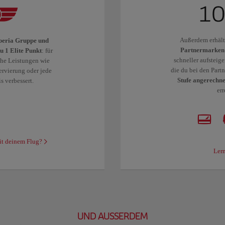
Außerdem erhält
Iberia Gruppe und
Partnermarken 
du 1 Elite Punkt
: für
schneller aufsteig
che Leistungen wie
die du bei den Par
ervierung oder jede
Stufe angerechne
s verbessert.
er
it deinem Flug?
Lern
UND AUSSERDEM