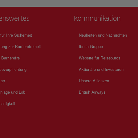
enswertes
Kommunikation
 für Ihre Sicherheit
Neuheiten und Nachrichten
rung zur Barrierefreiheit
Iberia-Gruppe
 Barrierefrei
Website für Reisebüros
ceverpflichtung
Aktionäre und Investoren
map
Unsere Allianzen
hläge und Lob
British Airways
altigkeit