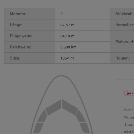
Motoren:
2
Stückzahl 
Länge:
37,57 m
Hersteller
Flügelweite:
34,10 m
Motoren-H
Reichweite:
3.500 km
Sitze:
136-171
Routen:
Bes
Iberi
Natur
Timan
oder 