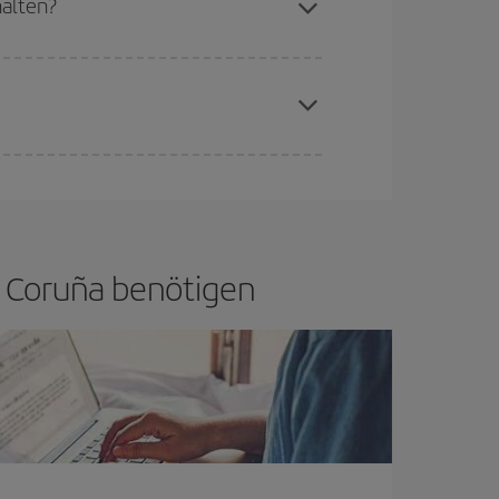
halten?
aren Plätze auf dem Flug und danach, ob die
buchen, um
günstige Flüge
zu bekomme.
if bietet Ihnen den günstigsten Flug.
 A Coruña benötigen