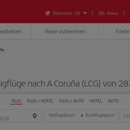
Österreich - DE
Firmen
earbeiten
Reise vorbereiten
Erlebn
uña
lligflüge nach A Coruña (LCG) von 28
FLUG
FLUG + HOTEL
FLUG + AUTO
HOTEL
AUTO
Hinflugdatum
Rückflugdatum
1
E
Geben Sie das Datum im Format Tag/Monat/Jahr e
Geben Sie das Datum im For