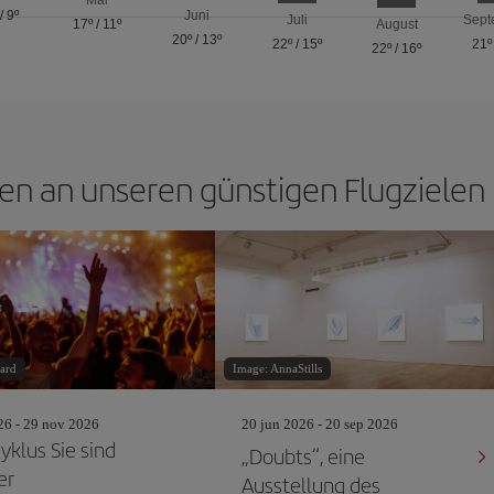
Mai
/
9º
Juni
Juli
Sept
17º
/
11º
August
20º
/
13º
22º
/
15º
21º
22º
/
16º
en an unseren günstigen Flugzielen
ard
Image: AnnaStills
26 - 29 nov 2026
20 jun 2026 - 20 sep 2026
yklus Sie sind
„Doubts“, eine
er
Ausstellung des