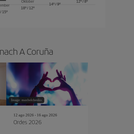
Oktober
12º
/
8º
14º
/
9º
ember
18º
/
12º
/
15º
 nach A Coruña
Image: maxbelchenko
12 ago 2026 - 16 ago 2026
Ordes 2026