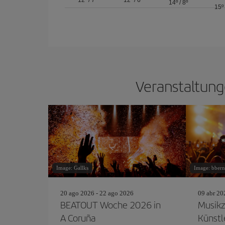
12º
/
7º
12º
/
6º
14º
/
8º
15º
Veranstaltung
Image: Gallks
Image: bbern
20 ago 2026 - 22 ago 2026
09 abr 20
BEATOUT Woche 2026 in
Musikz
A Coruña
Künstl