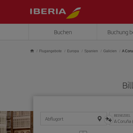
Skip to main content
Buchen
Buchung b
Flugangebote
Europa
Spanien
Galicien
A Cor
Bi
REISEZIEL
Abflugort