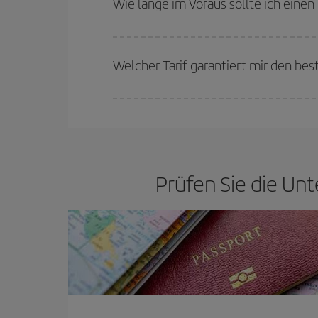
Wie lange im Voraus sollte ich eine
günstigsten Preisen wählen.
Je früher Sie Ihre Flüge
buchen, desto günstiger 
günstigsten (Economy-)Tarife verfügbar oder ausv
Welcher Tarif garantiert mir den bes
Bei Iberia haben wir verschiedene Tarife, um Ihne
Prüfen Sie die Unt