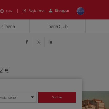
Registrieren
Einloggen
Hilfe
is Iberia
Iberia Club
2 €
rwachsener
Suchen
in
mat Tag/Monat/Jahr ein