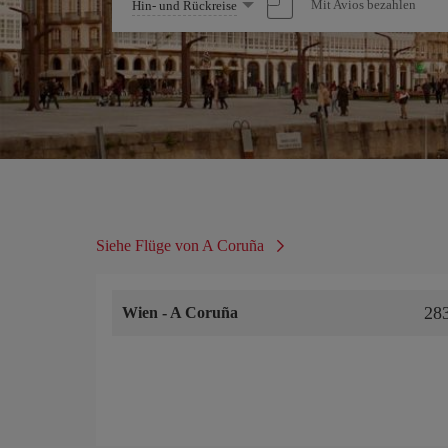
Wählen
Mit Avios bezahlen
Hin- und Rückreise
Sie
eine
Option
Siehe Flüge von A Coruña
28
Wien
-
A Coruña