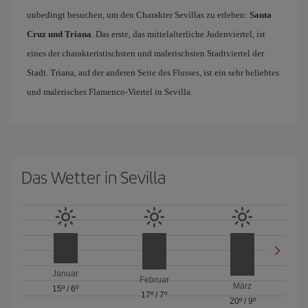
unbedingt besuchen, um den Charakter Sevillas zu erleben:
Santa
Cruz und Triana
. Das erste, das mittelalterliche Judenviertel, ist
eines der charakteristischsten und malerischsten Stadtviertel der
Stadt. Triana, auf der anderen Seite des Flusses, ist ein sehr beliebtes
und malerisches Flamenco-Viertel in Sevilla.
Das Wetter in Sevilla
Januar
Februar
März
15º
/
6º
17º
/
7º
20º
/
9º