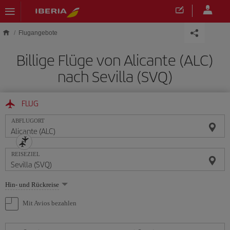
Skip to main content
Flugangebote
Billige Flüge von Alicante (ALC)
nach Sevilla (SVQ)
FLUG
ABFLUGORT
REISEZIEL
Wählen
Hin- und Rückreise
Sie
eine
Mit Avios bezahlen
Option